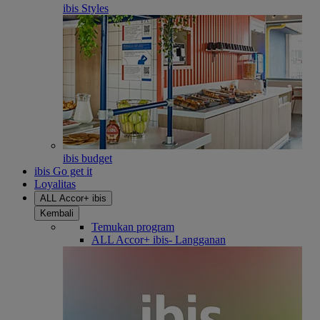
ibis Styles
ibis budget
ibis Go get it
Loyalitas
ALL Accor+ ibis
Kembali
Temukan program
ALL Accor+ ibis- Langganan