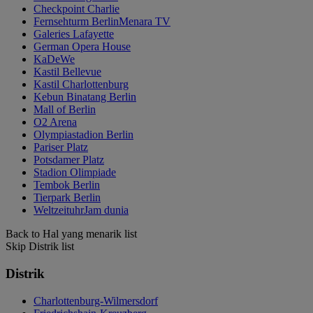
Checkpoint Charlie
Fernsehturm BerlinMenara TV
Galeries Lafayette
German Opera House
KaDeWe
Kastil Bellevue
Kastil Charlottenburg
Kebun Binatang Berlin
Mall of Berlin
O2 Arena
Olympiastadion Berlin
Pariser Platz
Potsdamer Platz
Stadion Olimpiade
Tembok Berlin
Tierpark Berlin
WeltzeituhrJam dunia
Back to Hal yang menarik list
Skip Distrik list
Distrik
Charlottenburg-Wilmersdorf