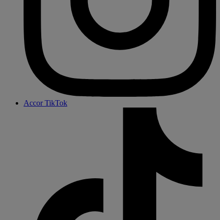
Accor TikTok