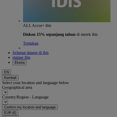
ALL Accor+ ibis
Diskon 15% sepanjang tahun
di merek ibis
Temukan
Selamat datang di ibis
etalase ibis
Ekstra
EN
Kembali
Select your location and language below
Geographical area
Country/Region - Language
Confirm my location and language
EUR
(€)