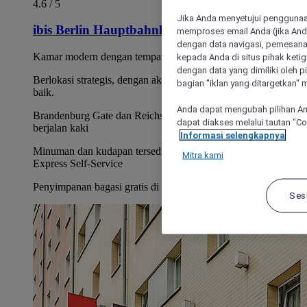
4.6 / 5
Jika Anda menyetujui penggunaan
ibis Berlin Hauptbahnhof
memproses email Anda (jika Anda
dengan data navigasi, pemesanan
Kamar modern dengan tempat tidur Sweet Bed by ibis
kepada Anda di situs pihak ketig
dengan data yang dimiliki oleh pi
Berlokasi strategis, dengan akses transportasi umum yang
bagian "iklan yang ditargetkan" m
baik.
Anda dapat mengubah pilihan An
Brandenburg Gate dan Reichstag dapat ditempuh dengan
dapat diakses melalui tautan "C
berjalan kaki
Informasi selengkapnya
Minuman dan kudapan tersedia 24/7 di Charlie's Corner
Mitra kami
Express Self-Service
Penyimpanan bagasi gratis di hotel
Ses