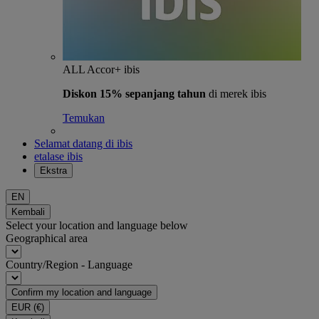
ALL Accor+ ibis
Diskon 15% sepanjang tahun
di merek ibis
Temukan
Selamat datang di ibis
etalase ibis
Ekstra
EN
Kembali
Select your location and language below
Geographical area
Country/Region - Language
Confirm my location and language
EUR
(€)