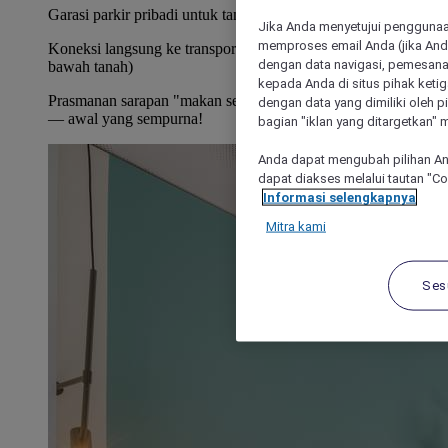
Garasi parkir pribadi untuk tamu hotel - dikenakan biaya
Jika Anda menyetujui penggunaan
memproses email Anda (jika Anda
Koneksi langsung ke transportasi umum (bus dan kereta
dengan data navigasi, pemesanan
bawah tanah)
kepada Anda di situs pihak ketig
Prasmanan sarapan "makan sepuasnya"! Beragam dan lezat
dengan data yang dimiliki oleh pi
— awal yang sempurna!
bagian "iklan yang ditargetkan" m
Anda dapat mengubah pilihan An
dapat diakses melalui tautan "C
Informasi selengkapnya
Mitra kami
Ses