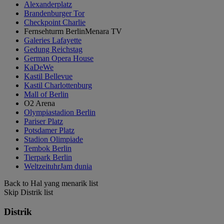
Alexanderplatz
Brandenburger Tor
Checkpoint Charlie
Fernsehturm BerlinMenara TV
Galeries Lafayette
Gedung Reichstag
German Opera House
KaDeWe
Kastil Bellevue
Kastil Charlottenburg
Mall of Berlin
O2 Arena
Olympiastadion Berlin
Pariser Platz
Potsdamer Platz
Stadion Olimpiade
Tembok Berlin
Tierpark Berlin
WeltzeituhrJam dunia
Back to Hal yang menarik list
Skip Distrik list
Distrik