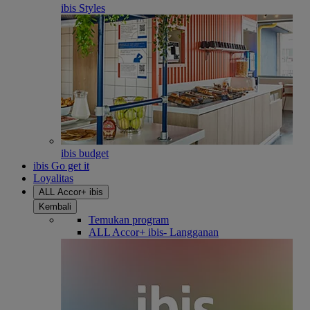
ibis Styles
ibis budget
ibis Go get it
Loyalitas
ALL Accor+ ibis
Kembali
Temukan program
ALL Accor+ ibis- Langganan