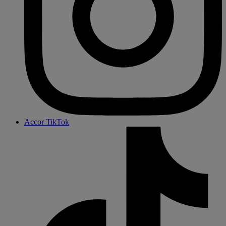
Accor TikTok