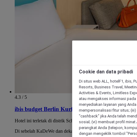
Cookie dan data pribadi
Di situs web ALL, hotelF1, ibis, 
Resorts, Business Travel, Meetin
Activities & Events, Limitless Ex
4.3 / 5
atau mengakses informasi pada 
menyediakan layanan yang Anda m
ibis budget Berlin Kurfuerstendamm
mempersonalisasi fitur situs; (ii
"cashback" jika Anda telah mend
Hotel ini terletak di distrik Schöneberg yang populer.
sosial; (vi) membuat profil mina
perangkat Anda (telepon, kompute
Di sebelah KaDeWe dan dekat Ku'damm
dengan mengeklik tombol "Person