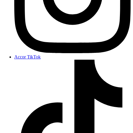
Accor TikTok