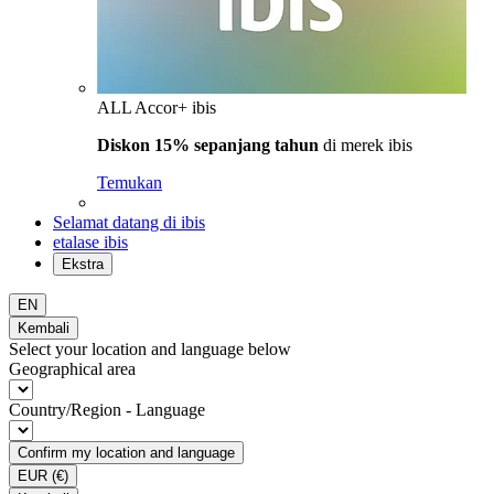
ALL Accor+ ibis
Diskon 15% sepanjang tahun
di merek ibis
Temukan
Selamat datang di ibis
etalase ibis
Ekstra
EN
Kembali
Select your location and language below
Geographical area
Country/Region - Language
Confirm my location and language
EUR
(€)