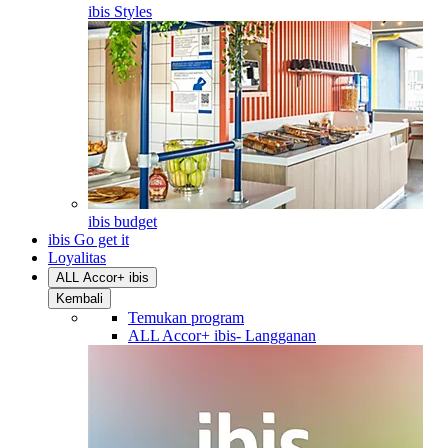
ibis Styles
ibis budget
ibis Go get it
Loyalitas
ALL Accor+ ibis
Kembali
Temukan program
ALL Accor+ ibis- Langganan