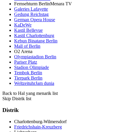
Fernsehturm BerlinMenara TV
Galeries Lafayette
Gedung Reichstag
German Opera House
KaDeWe
Kastil Bellevue
Kastil Charlottenburg
Kebun Binatang Berlin
Mall of Berlin
O2 Arena
Olympiastadion Berlin
Pariser Platz
Stadion Olimpiade
Tembok Berlin
Tierpark Berlin
WeltzeituhrJam dunia
Back to Hal yang menarik list
Skip Distrik list
Distrik
Charlottenburg-Wilmersdorf
Friedrichshain-Kreuzberg