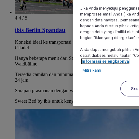
Jika Anda menyetujui penggunaan
memproses email Anda (jika Anda
4.4 / 5
dengan data navigasi, pemesanan
kepada Anda di situs pihak ketig
ibis Berlin Spandau
dengan data yang dimiliki oleh pi
bagian "iklan yang ditargetkan" m
Koneksi ideal ke transportasi umum, dekat dari kota tua dan
Citadel
Anda dapat mengubah pilihan An
dapat diakses melalui tautan "C
Hanya beberapa menit dari Stadion Olimpiade dan panggung
Informasi selengkapnya
Waldbühne
Mitra kami
Tersedia camilan dan minuman di minimarket lobi yang buka
24 jam
Ses
Sarapan prasmanan dengan wafel hangat
Sweet Bed by ibis untuk kenyamanan tidur terbaik