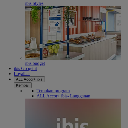
ibis Styles
ibis budget
ibis Go get it
Loyalitas
ALL Accor+ ibis
Kembali
Temukan program
ALL Accor+ ibis- Langganan