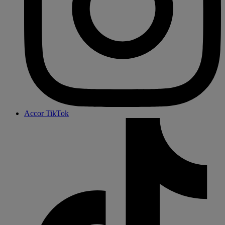
Accor TikTok