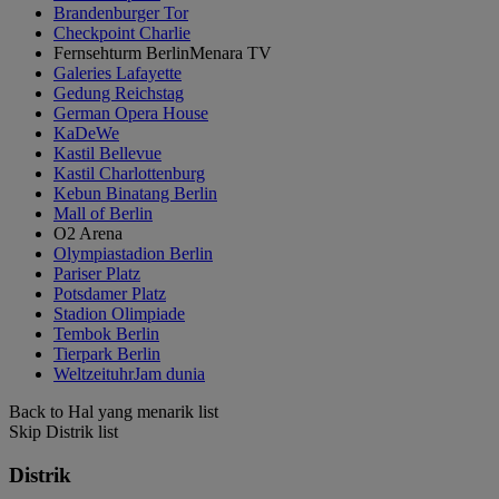
Brandenburger Tor
Checkpoint Charlie
Fernsehturm BerlinMenara TV
Galeries Lafayette
Gedung Reichstag
German Opera House
KaDeWe
Kastil Bellevue
Kastil Charlottenburg
Kebun Binatang Berlin
Mall of Berlin
O2 Arena
Olympiastadion Berlin
Pariser Platz
Potsdamer Platz
Stadion Olimpiade
Tembok Berlin
Tierpark Berlin
WeltzeituhrJam dunia
Back to Hal yang menarik list
Skip Distrik list
Distrik