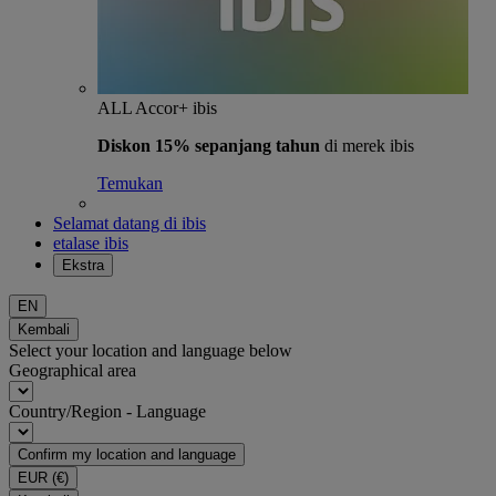
ALL Accor+ ibis
Diskon 15% sepanjang tahun
di merek ibis
Temukan
Selamat datang di ibis
etalase ibis
Ekstra
EN
Kembali
Select your location and language below
Geographical area
Country/Region - Language
Confirm my location and language
EUR
(€)