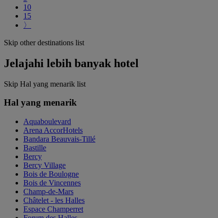
10
15
〉
Skip other destinations list
Jelajahi lebih banyak hotel
Skip Hal yang menarik list
Hal yang menarik
Aquaboulevard
Arena AccorHotels
Bandara Beauvais-Tillé
Bastille
Bercy
Bercy Village
Bois de Boulogne
Bois de Vincennes
Champ-de-Mars
Châtelet - les Halles
Espace Champerret
Forum des Halles