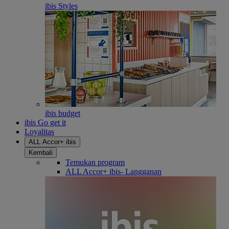
ibis Styles
ibis budget
ibis Go get it
Loyalitas
ALL Accor+ ibis
Kembali
Temukan program
ALL Accor+ ibis- Langganan