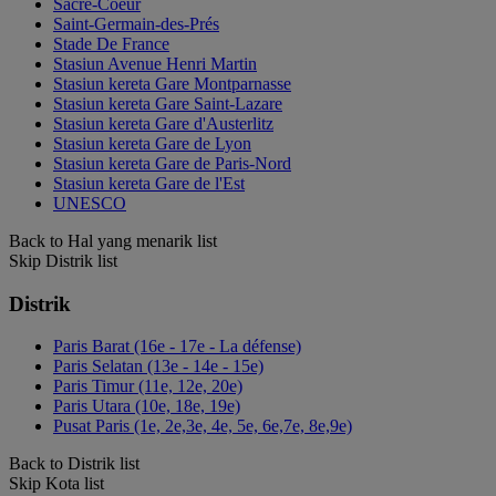
Sacré-Coeur
Saint-Germain-des-Prés
Stade De France
Stasiun Avenue Henri Martin
Stasiun kereta Gare Montparnasse
Stasiun kereta Gare Saint-Lazare
Stasiun kereta Gare d'Austerlitz
Stasiun kereta Gare de Lyon
Stasiun kereta Gare de Paris-Nord
Stasiun kereta Gare de l'Est
UNESCO
Back to Hal yang menarik list
Skip Distrik list
Distrik
Paris Barat (16e - 17e - La défense)
Paris Selatan (13e - 14e - 15e)
Paris Timur (11e, 12e, 20e)
Paris Utara (10e, 18e, 19e)
Pusat Paris (1e, 2e,3e, 4e, 5e, 6e,7e, 8e,9e)
Back to Distrik list
Skip Kota list