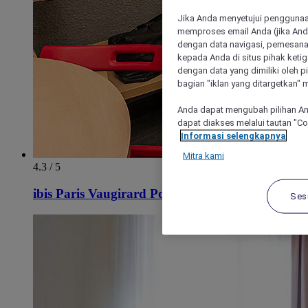
Jika Anda menyetujui penggunaan
memproses email Anda (jika Anda
dengan data navigasi, pemesanan
kepada Anda di situs pihak ketig
dengan data yang dimiliki oleh pi
bagian "iklan yang ditargetkan" m
Anda dapat mengubah pilihan An
dapat diakses melalui tautan "C
Informasi selengkapnya
Mitra kami
4.3 / 5
ibis Paris Vaugirard Porte de Versailles
Ses