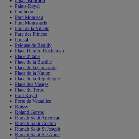
Palais Bourbon
Palais-Royal
Panthéon
Parc Monceau
Parc Montsouris
Parc de la Villette
Parc des Princes
Paris 4
Pelouse de Reuilly
Place Denfert Rochereau
Place d'Italie
Place de la Bastille
Place de la Concorde
Place de la Nation
Place de la République
Place des Vosges
Place du Tertre
Pont Royal
Porte de Versailles
Roissy
Roland Garros
Rumah Sakit American
Rumah Sakit Cochin
Rumah Sakit St Joseph
Rumah Sakit Ste Anne