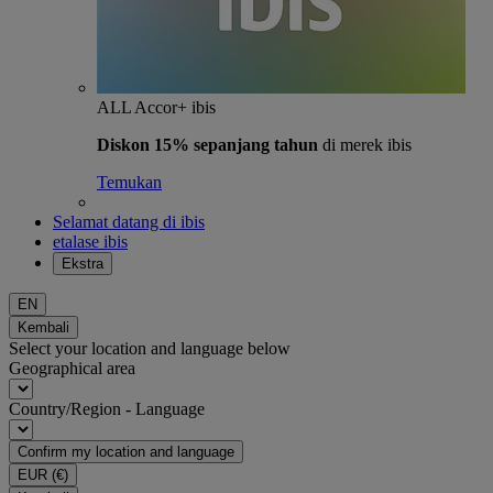
ALL Accor+ ibis
Diskon 15% sepanjang tahun
di merek ibis
Temukan
Selamat datang di ibis
etalase ibis
Ekstra
EN
Kembali
Select your location and language below
Geographical area
Country/Region - Language
Confirm my location and language
EUR
(€)