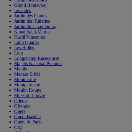
Grand Boulevard
Invalides
Jardin des Plantes
Jardin des Tuileries
Jardin du Luxembourg
Kanal Saint-Martin
Kastil Vincennes
Latin Quarter
Les Halles
Lido
Longchamp Racecourse
Majelis Nasional Perancis
Marais
Menara Eiffel
Montmartre
Montparnasse
Moulin Rouge
Museum Louvre
Odéon
Olympia
Opera
Opéra Bastille
Opéra de Paris
Orly