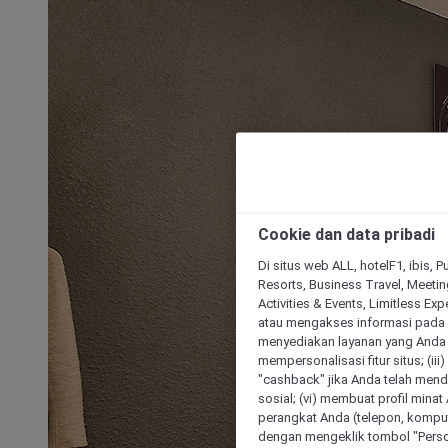
Cookie dan data pribadi
Di situs web ALL, hotelF1, ibis, 
Resorts, Business Travel, Meetin
Activities & Events, Limitless Ex
atau mengakses informasi pada 
menyediakan layanan yang Anda m
mempersonalisasi fitur situs; (ii
"cashback" jika Anda telah mend
sosial; (vi) membuat profil mina
perangkat Anda (telepon, kompute
dengan mengeklik tombol "Person