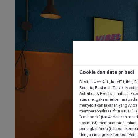
Cookie dan data pribadi
Di situs web ALL, hotelF1, ibis, 
Resorts, Business Travel, Meetin
Activities & Events, Limitless Ex
atau mengakses informasi pada 
menyediakan layanan yang Anda m
mempersonalisasi fitur situs; (ii
"cashback" jika Anda telah mend
sosial; (vi) membuat profil mina
perangkat Anda (telepon, kompute
dengan mengeklik tombol "Person