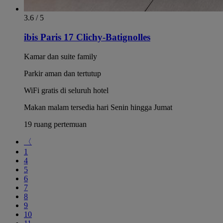
3.6 / 5
ibis Paris 17 Clichy-Batignolles
Kamar dan suite family
Parkir aman dan tertutup
WiFi gratis di seluruh hotel
Makan malam tersedia hari Senin hingga Jumat
19 ruang pertemuan
〈
1
4
5
6
7
8
9
10