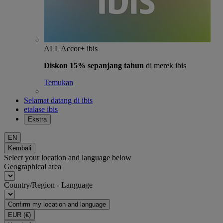
ALL Accor+ ibis
Diskon 15% sepanjang tahun
di merek ibis
Temukan
Selamat datang di ibis
etalase ibis
Ekstra
EN
Kembali
Select your location and language below
Geographical area
Country/Region - Language
Confirm my location and language
EUR
(€)