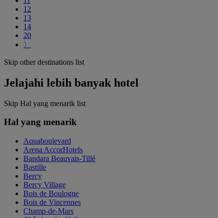
11
12
13
14
20
〉
Skip other destinations list
Jelajahi lebih banyak hotel
Skip Hal yang menarik list
Hal yang menarik
Aquaboulevard
Arena AccorHotels
Bandara Beauvais-Tillé
Bastille
Bercy
Bercy Village
Bois de Boulogne
Bois de Vincennes
Champ-de-Mars