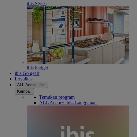
ibis Styles
ibis budget
ibis Go get it
Loyalitas
ALL Accor+ ibis
Kembali
Temukan program
ALL Accor+ ibis- Langganan