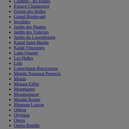
Châtelet - les Halles
Espace Champerret
Forum des Halles
Grand Boulevard
Invalides
Jardin des Plantes
Jardin des Tuileries
Jardin du Luxembourg
Kanal Saint-Martin
Kastil Vincennes
Latin Quarter
Les Halles
Lido
Longchamp Racecourse
Majelis Nasional Perancis
Marais
Menara Eiffel
Montmartre
Montparnasse
Moulin Rouge
Museum Louvre
Odéon
Olympia
Opera
Opéra Bastille