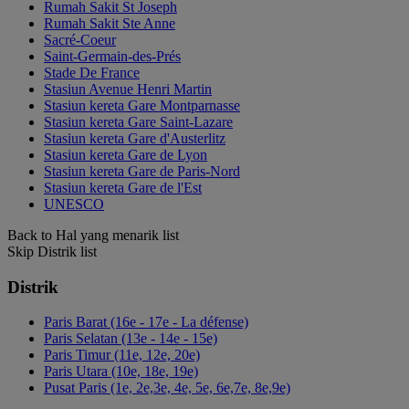
Rumah Sakit St Joseph
Rumah Sakit Ste Anne
Sacré-Coeur
Saint-Germain-des-Prés
Stade De France
Stasiun Avenue Henri Martin
Stasiun kereta Gare Montparnasse
Stasiun kereta Gare Saint-Lazare
Stasiun kereta Gare d'Austerlitz
Stasiun kereta Gare de Lyon
Stasiun kereta Gare de Paris-Nord
Stasiun kereta Gare de l'Est
UNESCO
Back to Hal yang menarik list
Skip Distrik list
Distrik
Paris Barat (16e - 17e - La défense)
Paris Selatan (13e - 14e - 15e)
Paris Timur (11e, 12e, 20e)
Paris Utara (10e, 18e, 19e)
Pusat Paris (1e, 2e,3e, 4e, 5e, 6e,7e, 8e,9e)