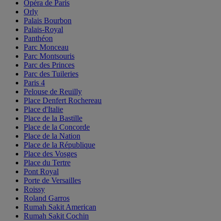
Opéra de Paris
Orly
Palais Bourbon
Palais-Royal
Panthéon
Parc Monceau
Parc Montsouris
Parc des Princes
Parc des Tuileries
Paris 4
Pelouse de Reuilly
Place Denfert Rochereau
Place d'Italie
Place de la Bastille
Place de la Concorde
Place de la Nation
Place de la République
Place des Vosges
Place du Tertre
Pont Royal
Porte de Versailles
Roissy
Roland Garros
Rumah Sakit American
Rumah Sakit Cochin