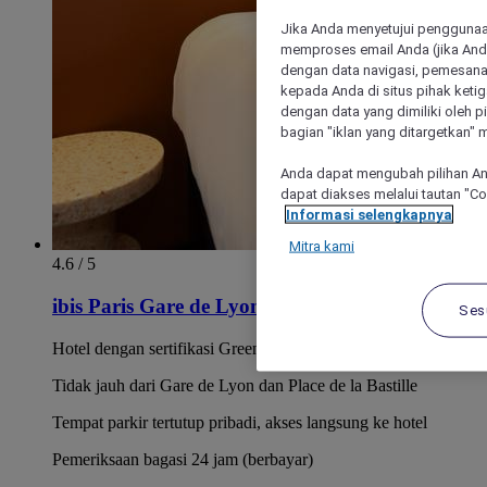
Jika Anda menyetujui penggunaan
memproses email Anda (jika Anda
dengan data navigasi, pemesanan
kepada Anda di situs pihak ketig
dengan data yang dimiliki oleh pi
bagian "iklan yang ditargetkan" m
Anda dapat mengubah pilihan An
dapat diakses melalui tautan "C
Informasi selengkapnya
Mitra kami
4.6 / 5
ibis Paris Gare de Lyon Ledru Rollin 12ème
Ses
Hotel dengan sertifikasi Green Key
Tidak jauh dari Gare de Lyon dan Place de la Bastille
Tempat parkir tertutup pribadi, akses langsung ke hotel
Pemeriksaan bagasi 24 jam (berbayar)