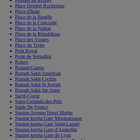
Pelouse de Reuilly
Place Denfert Rochereau
Place d'Italie
Place de la Bastille
Place de la Concorde
Place de la Nation
Place de la République
Place des Vosges
Place du Tertre
Pont Royal
Porte de Versailles
Roissy
Roland Garros
Rumah Sakit American
Rumah Sakit Cochin
Rumah Sakit St Joseph
Rumah Sakit Ste Anne
Sacré-Coeur
Saint-Germain-des-Prés
Stade De France
Stasiun Avenue Henri Martin
Stasiun kereta Gare Montparnasse
Stasiun kereta Gare Saint-Lazare
Stasiun kereta Gare d'Austerlitz
Stasiun kereta Gare de Lyon