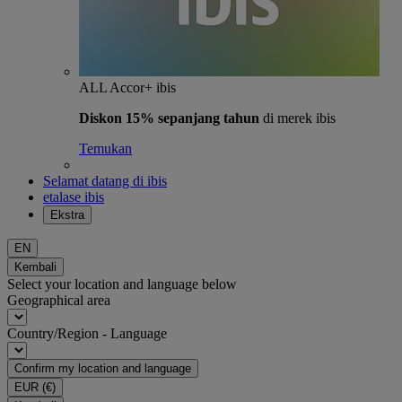
ALL Accor+ ibis
Diskon 15% sepanjang tahun
di merek ibis
Temukan
Selamat datang di ibis
etalase ibis
Ekstra
EN
Kembali
Select your location and language below
Geographical area
Country/Region - Language
Confirm my location and language
EUR
(€)