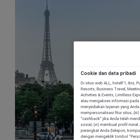
Cookie dan data pribadi
Di situs web ALL, hotelF1, ibis, 
Resorts, Business Travel, Meetin
Activities & Events, Limitless Ex
atau mengakses informasi pada 
menyediakan layanan yang Anda m
mempersonalisasi fitur situs; (ii
"cashback" jika Anda telah mend
sosial; (vi) membuat profil mina
perangkat Anda (telepon, kompute
dengan mengeklik tombol "Person