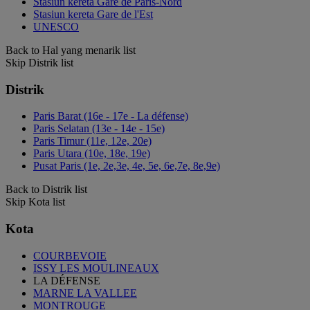
Stasiun kereta Gare de Paris-Nord
Stasiun kereta Gare de l'Est
UNESCO
Back to Hal yang menarik list
Skip Distrik list
Distrik
Paris Barat (16e - 17e - La défense)
Paris Selatan (13e - 14e - 15e)
Paris Timur (11e, 12e, 20e)
Paris Utara (10e, 18e, 19e)
Pusat Paris (1e, 2e,3e, 4e, 5e, 6e,7e, 8e,9e)
Back to Distrik list
Skip Kota list
Kota
COURBEVOIE
ISSY LES MOULINEAUX
LA DÉFENSE
MARNE LA VALLEE
MONTROUGE