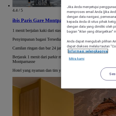
Jika Anda menyetujui penggunaan
4.4 / 5
memproses email Anda (jika Anda
dengan data navigasi, pemesanan
ibis Paris Gare Montparnasse 15ème
kepada Anda di situs pihak ketig
dengan data yang dimiliki oleh pi
1 menit berjalan kaki dari stasiun kereta Montparnasse
bagian "iklan yang ditargetkan" m
Penyimpanan bagasi Tersedia 24 jam sehari
Anda dapat mengubah pilihan An
dapat diakses melalui tautan "C
Camilan ringan dan bar 24 jam
Informasi selengkapnya
Berjarak 1 menit dari parkir mobil aman berbayar di stasiun
Mitra kami
Montparnasse
Hotel yang nyaman dan tim yang ramah
Ses