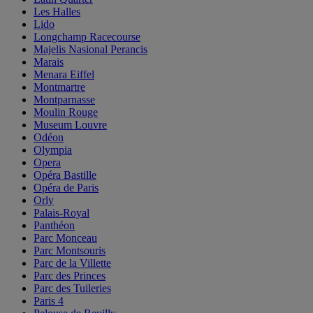
Les Halles
Lido
Longchamp Racecourse
Majelis Nasional Perancis
Marais
Menara Eiffel
Montmartre
Montparnasse
Moulin Rouge
Museum Louvre
Odéon
Olympia
Opera
Opéra Bastille
Opéra de Paris
Orly
Palais-Royal
Panthéon
Parc Monceau
Parc Montsouris
Parc de la Villette
Parc des Princes
Parc des Tuileries
Paris 4