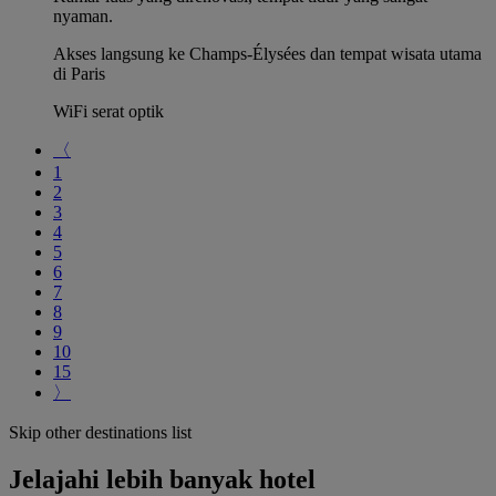
nyaman.
Akses langsung ke Champs-Élysées dan tempat wisata utama
di Paris
WiFi serat optik
〈
1
2
3
4
5
6
7
8
9
10
15
〉
Skip other destinations list
Jelajahi lebih banyak hotel