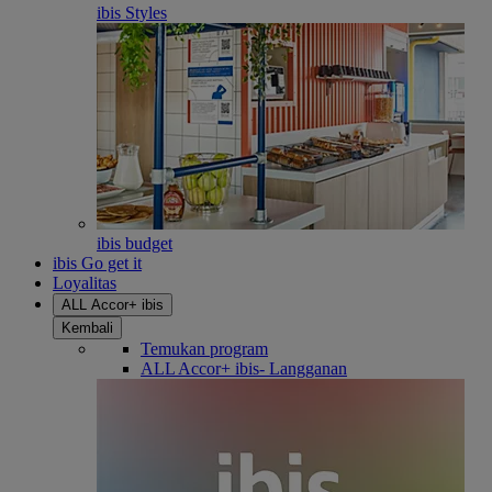
ibis Styles
ibis budget
ibis Go get it
Loyalitas
ALL Accor+ ibis
Kembali
Temukan program
ALL Accor+ ibis- Langganan