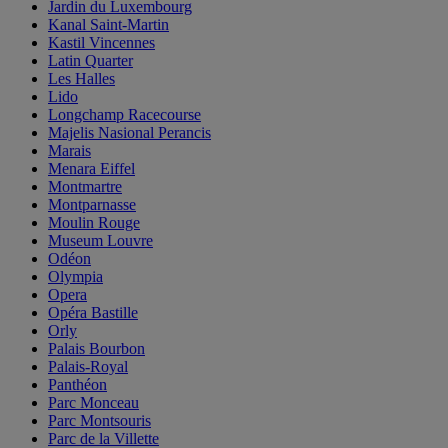
Jardin du Luxembourg
Kanal Saint-Martin
Kastil Vincennes
Latin Quarter
Les Halles
Lido
Longchamp Racecourse
Majelis Nasional Perancis
Marais
Menara Eiffel
Montmartre
Montparnasse
Moulin Rouge
Museum Louvre
Odéon
Olympia
Opera
Opéra Bastille
Orly
Palais Bourbon
Palais-Royal
Panthéon
Parc Monceau
Parc Montsouris
Parc de la Villette