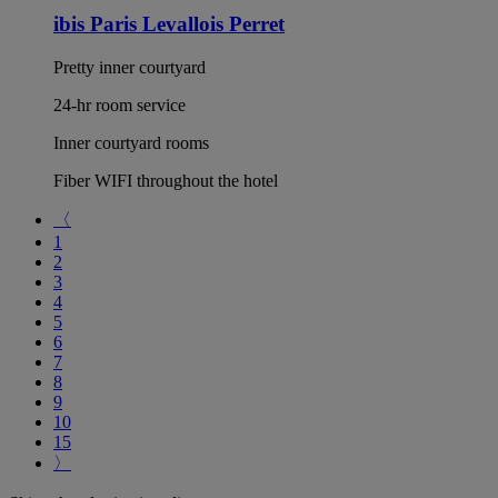
ibis Paris Levallois Perret
Pretty inner courtyard
24-hr room service
Inner courtyard rooms
Fiber WIFI throughout the hotel
〈
1
2
3
4
5
6
7
8
9
10
15
〉