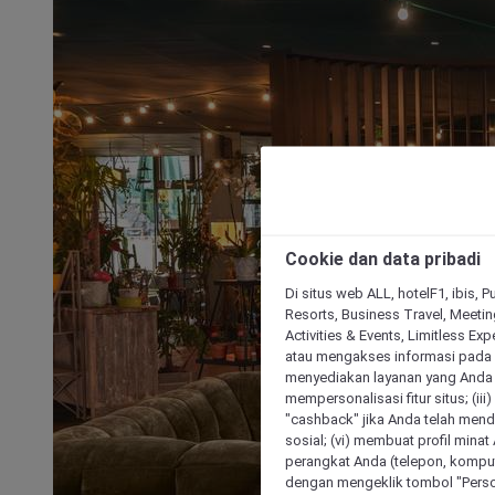
Cookie dan data pribadi
Di situs web ALL, hotelF1, ibis, 
Resorts, Business Travel, Meetin
Activities & Events, Limitless Ex
atau mengakses informasi pada 
menyediakan layanan yang Anda m
mempersonalisasi fitur situs; (ii
"cashback" jika Anda telah mend
sosial; (vi) membuat profil mina
perangkat Anda (telepon, kompute
dengan mengeklik tombol "Person