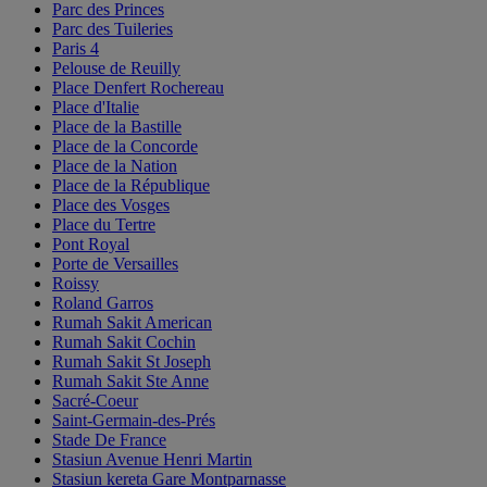
Parc des Princes
Parc des Tuileries
Paris 4
Pelouse de Reuilly
Place Denfert Rochereau
Place d'Italie
Place de la Bastille
Place de la Concorde
Place de la Nation
Place de la République
Place des Vosges
Place du Tertre
Pont Royal
Porte de Versailles
Roissy
Roland Garros
Rumah Sakit American
Rumah Sakit Cochin
Rumah Sakit St Joseph
Rumah Sakit Ste Anne
Sacré-Coeur
Saint-Germain-des-Prés
Stade De France
Stasiun Avenue Henri Martin
Stasiun kereta Gare Montparnasse