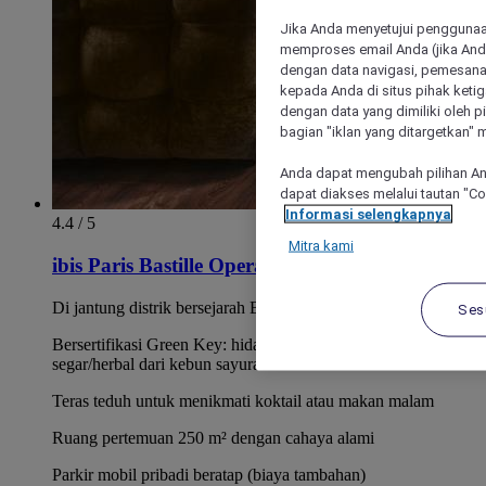
Jika Anda menyetujui penggunaan
memproses email Anda (jika Anda
dengan data navigasi, pemesanan
kepada Anda di situs pihak ketig
dengan data yang dimiliki oleh pi
bagian "iklan yang ditargetkan" m
Anda dapat mengubah pilihan An
dapat diakses melalui tautan "C
Informasi selengkapnya
4.4 / 5
Mitra kami
ibis Paris Bastille Opera 11ème
Di jantung distrik bersejarah Bastille
Ses
Bersertifikasi Green Key: hidangan dengan produk
segar/herbal dari kebun sayuran kami.
Teras teduh untuk menikmati koktail atau makan malam
Ruang pertemuan 250 m² dengan cahaya alami
Parkir mobil pribadi beratap (biaya tambahan)