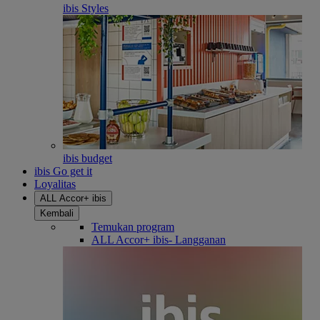
ibis Styles
ibis budget
ibis Go get it
Loyalitas
ALL Accor+ ibis
Kembali
Temukan program
ALL Accor+ ibis- Langganan