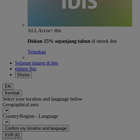
ALL Accor+ ibis
Diskon 15% sepanjang tahun
di merek ibis
Temukan
Selamat datang di ibis
etalase ibis
Ekstra
EN
Kembali
Select your location and language below
Geographical area
Country/Region - Language
Confirm my location and language
EUR
(€)