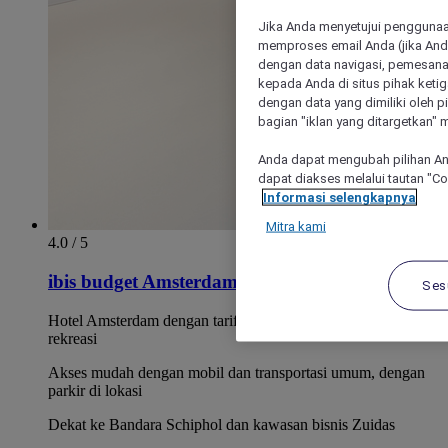
Jika Anda menyetujui penggunaan
memproses email Anda (jika Anda
dengan data navigasi, pemesanan
kepada Anda di situs pihak ketig
dengan data yang dimiliki oleh pi
bagian "iklan yang ditargetkan" m
Anda dapat mengubah pilihan An
dapat diakses melalui tautan "C
Informasi selengkapnya
Mitra kami
4.0 / 5
ibis budget Amsterdam City South
Ses
Hotel Amsterdam dengan tarif bersaing untuk bisnis atau
rekreasi
Akses mudah dengan mobil dan transportasi umum, dengan
parkir di lokasi
Dekat ke Bandara Schiphol dan kawasan bisnis Zuidas