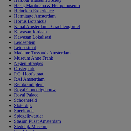
Harbour Museum Society
Hash, Marihuana & Hemp museum
Heineken Experience
Hermitage Amsterdam
Hortus Botanicus
Kanal Amsterdam - Grachtengordel
Kawasan Jordaan
Kawasan Lokalisasi
Leidseplein
Leidsestraat
Madame Tussauds Amsterdam
Museum Anne Frank
Negen Straatjes
Oosterpark
P.C. Hooftstraat
RAI Amsterdam
Rembrandtplein
Royal Concertgebouw
Royal Palace
Schoenefeld
Sloterdijk
Speeltoren
Spiegelkwartier
Stasiun Pusat Amsterdam
Stedelijk Museum