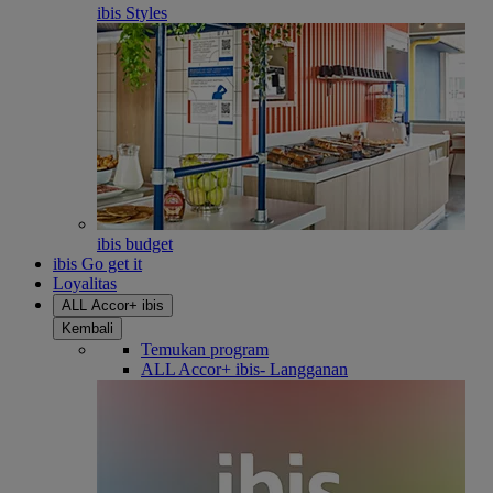
ibis Styles
ibis budget
ibis Go get it
Loyalitas
ALL Accor+ ibis
Kembali
Temukan program
ALL Accor+ ibis- Langganan