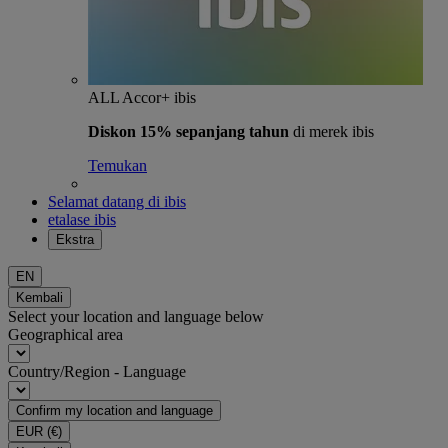
ALL Accor+ ibis
Diskon 15% sepanjang tahun
di merek ibis
Temukan
Selamat datang di ibis
etalase ibis
Ekstra
EN
Kembali
Select your location and language below
Geographical area
Country/Region - Language
Confirm my location and language
EUR
(€)