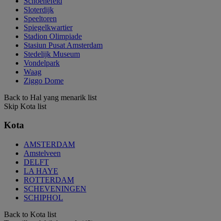
Schoenefeld
Sloterdijk
Speeltoren
Spiegelkwartier
Stadion Olimpiade
Stasiun Pusat Amsterdam
Stedelijk Museum
Vondelpark
Waag
Ziggo Dome
Back to Hal yang menarik list
Skip Kota list
Kota
AMSTERDAM
Amstelveen
DELFT
LA HAYE
ROTTERDAM
SCHEVENINGEN
SCHIPHOL
Back to Kota list