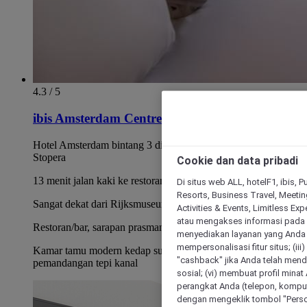
4.3 / 5
ibis Amsterdam Centre Stopera
Hotel Amsterdam bintang 3 di dekat pasar Waterlooplein dan
Stopera
Cookie dan data pribadi
13 menit jalan kaki ke restoran dan club di Rembrandtplein
Di situs web ALL, hotelF1, ibis, 
Resorts, Business Travel, Meetin
Sangat dekat dari Rijksmuseum dan Anne Frank House
Activities & Events, Limitless Ex
atau mengakses informasi pada 
Restoran/bar, sarapan prasmanan, dan layanan camilan 24 jam
menyediakan layanan yang Anda m
mempersonalisasi fitur situs; (ii
Kamar tamu modern kedap suara, beberapa dengan
"cashback" jika Anda telah mend
pemandangan tepi kanal
sosial; (vi) membuat profil mina
perangkat Anda (telepon, kompute
dengan mengeklik tombol "Person