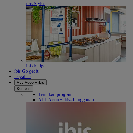
ibis Styles
ibis budget
ibis Go get it
Loyalitas
ALL Accor+ ibis
Kembali
Temukan program
ALL Accor+ ibis- Langganan