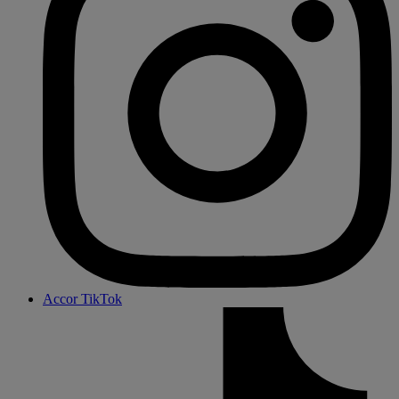
Accor TikTok