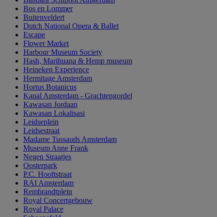
Bos en Lommer
Buitenveldert
Dutch National Opera & Ballet
Escape
Flower Market
Harbour Museum Society
Hash, Marihuana & Hemp museum
Heineken Experience
Hermitage Amsterdam
Hortus Botanicus
Kanal Amsterdam - Grachtengordel
Kawasan Jordaan
Kawasan Lokalisasi
Leidseplein
Leidsestraat
Madame Tussauds Amsterdam
Museum Anne Frank
Negen Straatjes
Oosterpark
P.C. Hooftstraat
RAI Amsterdam
Rembrandtplein
Royal Concertgebouw
Royal Palace