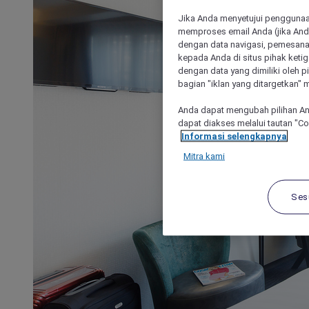
Jika Anda menyetujui penggunaan
memproses email Anda (jika Anda
dengan data navigasi, pemesanan
kepada Anda di situs pihak ketig
dengan data yang dimiliki oleh pi
bagian "iklan yang ditargetkan" m
Anda dapat mengubah pilihan An
dapat diakses melalui tautan "C
Informasi selengkapnya
Mitra kami
Ses