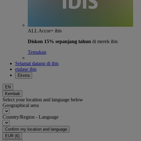
ALL Accor+ ibis
Diskon 15% sepanjang tahun
di merek ibis
Temukan
Selamat datang di ibis
etalase ibis
Ekstra
EN
Kembali
Select your location and language below
Geographical area
Country/Region - Language
Confirm my location and language
EUR
(€)