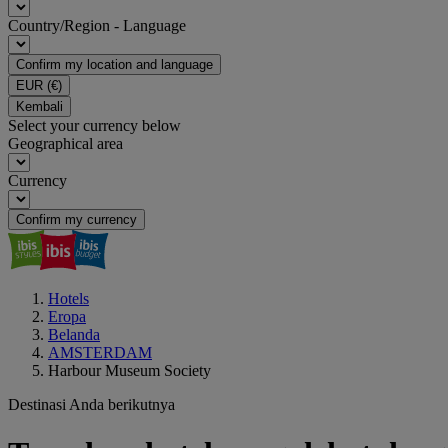
Country/Region - Language
Confirm my location and language
EUR
(€)
Kembali
Select your currency below
Geographical area
Currency
Confirm my currency
Hotels
Eropa
Belanda
AMSTERDAM
Harbour Museum Society
Destinasi Anda berikutnya