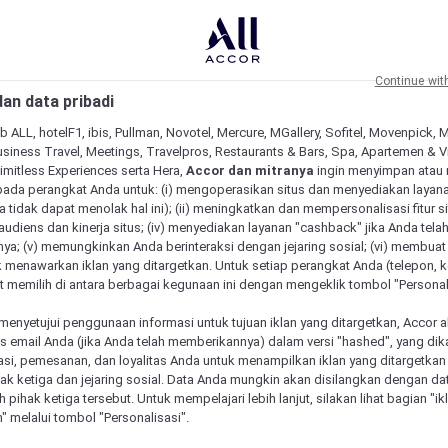
Continue wit
an data pribadi
b ALL, hotelF1, ibis, Pullman, Novotel, Mercure, MGallery, Sofitel, Movenpick, 
siness Travel, Meetings, Travelpros, Restaurants & Bars, Spa, Apartemen & Vill
Limitless Experiences serta Hera,
Accor dan mitranya
ingin menyimpan atau
pada perangkat Anda untuk: (i) mengoperasikan situs dan menyediakan layan
 tidak dapat menolak hal ini); (ii) meningkatkan dan mempersonalisasi fitur situ
udiens dan kinerja situs; (iv) menyediakan layanan "cashback" jika Anda tela
ya; (v) memungkinkan Anda berinteraksi dengan jejaring sosial; (vi) membuat 
 menawarkan iklan yang ditargetkan. Untuk setiap perangkat Anda (telepon, ko
 memilih di antara berbagai kegunaan ini dengan mengeklik tombol "Personali
menyetujui penggunaan informasi untuk tujuan iklan yang ditargetkan, Accor 
email Anda (jika Anda telah memberikannya) dalam versi "hashed", yang dik
asi, pemesanan, dan loyalitas Anda untuk menampilkan iklan yang ditargetka
ihak ketiga dan jejaring sosial. Data Anda mungkin akan disilangkan dengan da
eh pihak ketiga tersebut. Untuk mempelajari lebih lanjut, silakan lihat bagian "i
" melalui tombol "Personalisasi".