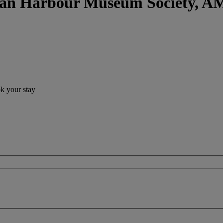
ngan Harbour Museum Society
ok your stay