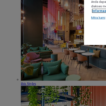
Anda dapat
diakses me
Informas
Mitra kami
ibis Styles