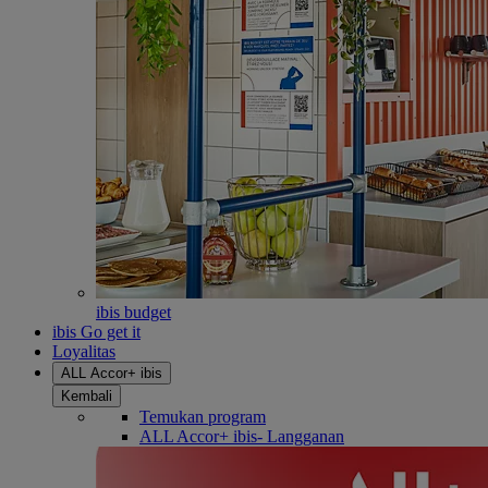
ibis budget
ibis Go get it
Loyalitas
ALL Accor+ ibis
Kembali
Temukan program
ALL Accor+ ibis- Langganan