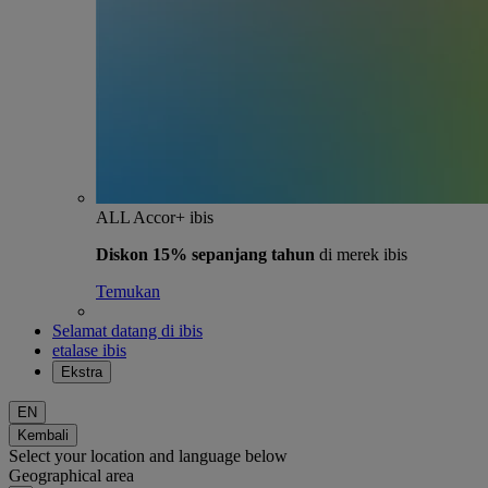
ALL Accor+ ibis
Diskon 15% sepanjang tahun
di merek ibis
Temukan
Selamat datang di ibis
etalase ibis
Ekstra
EN
Kembali
Select your location and language below
Geographical area