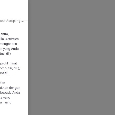
hout Accepting →
Mantra,
a, Activities
 mengakses
an yang Anda
s; (iii)
h
profil minat
mputer, dll.),
sasi".
akan
aitkan dengan
n kepada Anda
ta yang
klan yang