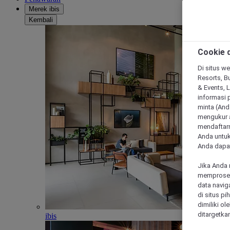
Merek ibis
Kembali
Cookie d
Di situs we
Resorts, Bu
& Events, 
informasi 
minta (Anda
mengukur a
mendaftarn
Anda untuk
Anda dapat
Jika Anda 
memproses 
data navig
di situs p
dimiliki ol
ditargetkan
ibis