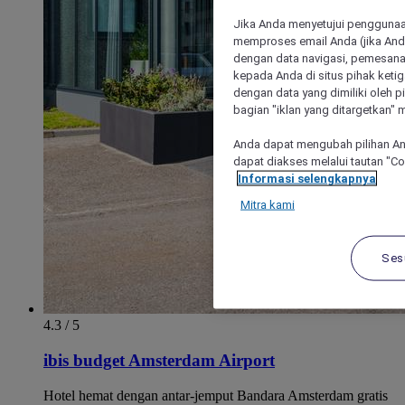
Jika Anda menyetujui penggunaan
memproses email Anda (jika Anda
dengan data navigasi, pemesanan
kepada Anda di situs pihak ketig
dengan data yang dimiliki oleh pi
bagian "iklan yang ditargetkan" m
Anda dapat mengubah pilihan An
dapat diakses melalui tautan "C
Informasi selengkapnya
Mitra kami
Ses
4.3 / 5
ibis budget Amsterdam Airport
Hotel hemat dengan antar-jemput Bandara Amsterdam gratis