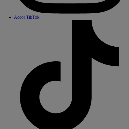
Accor TikTok