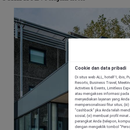
Cookie dan data pribadi
Di situs web ALL, hotelF1, ibis, 
Resorts, Business Travel, Meetin
Activities & Events, Limitless Ex
atau mengakses informasi pada 
menyediakan layanan yang Anda m
mempersonalisasi fitur situs; (ii
"cashback" jika Anda telah mend
sosial; (vi) membuat profil mina
perangkat Anda (telepon, kompute
dengan mengeklik tombol "Person