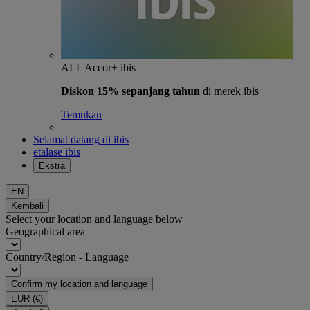
ALL Accor+ ibis
Diskon 15% sepanjang tahun
di merek ibis
Temukan
Selamat datang di ibis
etalase ibis
Ekstra
EN
Kembali
Select your location and language below
Geographical area
Country/Region - Language
Confirm my location and language
EUR
(€)