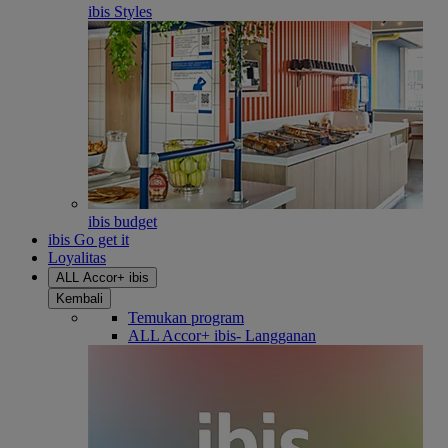
ibis Styles
ibis budget
ibis Go get it
Loyalitas
ALL Accor+ ibis
Kembali
Temukan program
ALL Accor+ ibis- Langganan