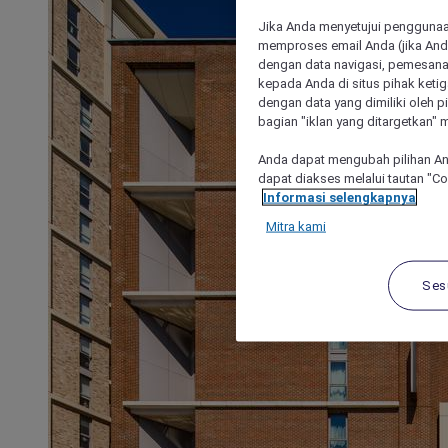
Jika Anda menyetujui penggunaan
memproses email Anda (jika Anda
dengan data navigasi, pemesanan
kepada Anda di situs pihak ketig
dengan data yang dimiliki oleh pi
bagian "iklan yang ditargetkan" m
Anda dapat mengubah pilihan An
dapat diakses melalui tautan "C
Informasi selengkapnya
Mitra kami
Ses