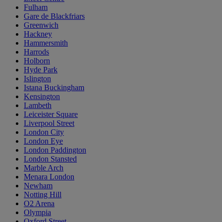
Fulham
Gare de Blackfriars
Greenwich
Hackney
Hammersmith
Harrods
Holborn
Hyde Park
Islington
Istana Buckingham
Kensington
Lambeth
Leiceister Square
Liverpool Street
London City
London Eye
London Paddington
London Stansted
Marble Arch
Menara London
Newham
Notting Hill
O2 Arena
Olympia
Oxford Street