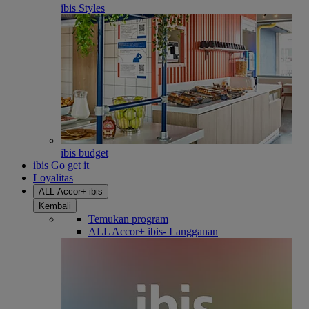
ibis Styles
ibis budget
ibis Go get it
Loyalitas
ALL Accor+ ibis
Kembali
Temukan program
ALL Accor+ ibis- Langganan