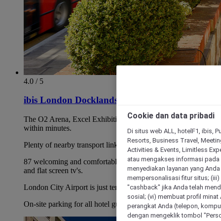
4.0 / 5
ibis London Docklands Canary Wharf
Cookie dan data pribadi
The O2 Arena, Excel Exhibition Centre and Canary Wharf
within minutes.
Di situs web ALL, hotelF1, ibis, 
Resorts, Business Travel, Meetin
Plenty of nearby transport links.
Activities & Events, Limitless Ex
atau mengakses informasi pada 
87 welcoming and comfortable rooms with power showers
menyediakan layanan yang Anda m
and flat screen tv's.
mempersonalisasi fitur situs; (ii
London City Airport is just ten minutes away.
"cashback" jika Anda telah mend
sosial; (vi) membuat profil mina
On-site parking for all hotel guests (payable).
perangkat Anda (telepon, kompute
dengan mengeklik tombol "Person