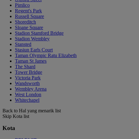
Pimlico
Regent's Park
Russell Square
Shoreditch
Sloane Square
Stadion Stamford Bridge
Stadion Wembley
Stansted
Stasiun Earls Court
Taman Olympic Ratu Elizabeth
Taman St James
The Shard
Tower Bridge
Victoria Park
Wandsworth
Wembley Arena
West London
Whitechapel
Back to Hal yang menarik list
Skip Kota list
Kota