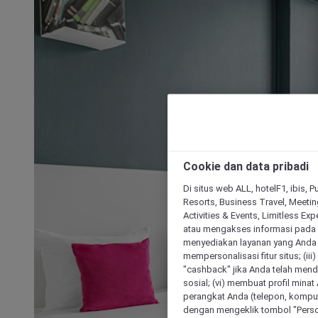
Cookie dan data pribadi
Di situs web ALL, hotelF1, ibis, 
Resorts, Business Travel, Meetin
Activities & Events, Limitless Ex
atau mengakses informasi pada 
menyediakan layanan yang Anda m
mempersonalisasi fitur situs; (ii
"cashback" jika Anda telah mend
sosial; (vi) membuat profil mina
perangkat Anda (telepon, kompute
dengan mengeklik tombol "Person