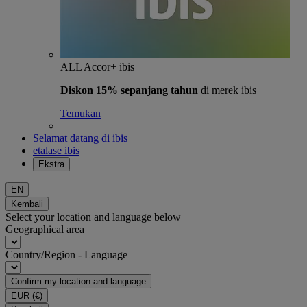
ALL Accor+ ibis
Diskon 15% sepanjang tahun
di merek ibis
Temukan
Selamat datang di ibis
etalase ibis
Ekstra
EN
Kembali
Select your location and language below
Geographical area
Country/Region - Language
Confirm my location and language
EUR
(€)