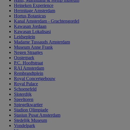
Hash, Marihuana & Hemp museum
Heineken Experience
Hermitage Amsterdam
Hortus Botanicus
Kanal Amsterdam - Grachtengordel
Kawasan Jordaan
Kawasan Lokalisasi
Leidseplein
Madame Tussauds Amsterdam
Museum Anne Frank
Negen Straatjes
Oosterpark
P.C. Hooftstraat
RAI Amsterdam
Rembrandtplein
Royal Concertgebouw
Royal Palace
Schoenefeld
Sloterdijk
Speeltoren
Spiegelkwartier
Stadion Olimpiade
Stasiun Pusat Amsterdam
Stedelijk Museum
Vondelpark