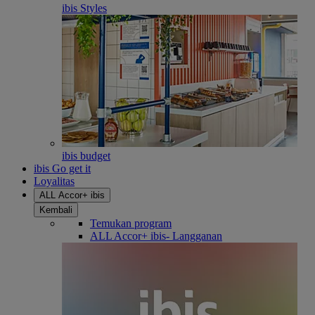
ibis Styles
ibis budget
ibis Go get it
Loyalitas
ALL Accor+ ibis
Kembali
Temukan program
ALL Accor+ ibis- Langganan