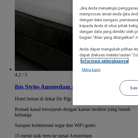
Jika Anda menyetujui penggunaan
memproses email Anda (jika Anda
dengan data navigasi, pemesanan
kepada Anda di situs pihak ketig
dengan data yang dimiliki oleh pi
bagian "iklan yang ditargetkan" m
Anda dapat mengubah pilihan An
dapat diakses melalui tautan "C
Informasi selengkapnya
Mitra kami
4.2 / 5
ibis Styles Amsterdam Amstel
Ses
Hotel hemat di dekat De Pijp dan Albert Cuyp Street Market
Rumah kanal bersejarah dengan kamar modern yang ramah
keluarga
Sarapan kontinental segar dan WiFi gratis
15 menit naik trem ke pusat Amsterdam