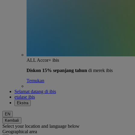
ALL Accor+ ibis
Diskon 15% sepanjang tahun
di merek ibis
Temukan
Selamat datang di ibis
etalase ibis
Ekstra
EN
Kembali
Select your location and language below
Geographical area