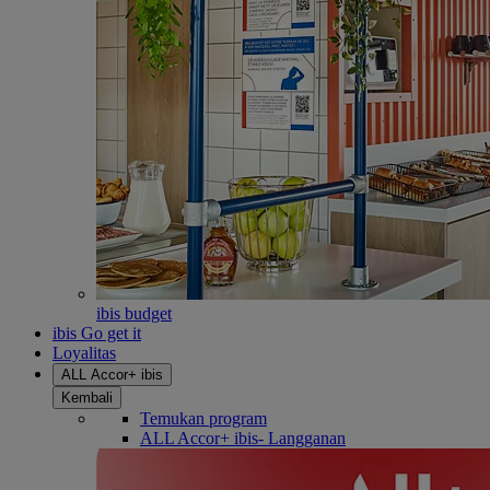
ibis budget
ibis Go get it
Loyalitas
ALL Accor+ ibis
Kembali
Temukan program
ALL Accor+ ibis- Langganan