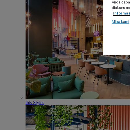
Anda dapat
diakses me
Informas
Mitra kami
ibis Styles