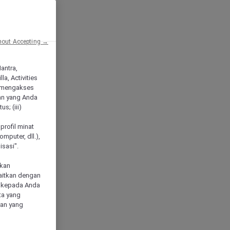
hout Accepting →
Mantra,
a, Activities
 mengakses
an yang Anda
s; (iii)
h
profil minat
mputer, dll.),
sasi".
akan
aitkan dengan
n kepada Anda
ta yang
klan yang