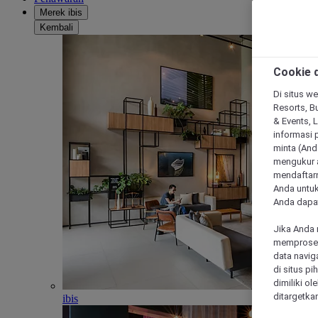
Merek ibis
Kembali
Cookie d
Di situs we
Resorts, Bu
& Events, 
informasi 
minta (Anda
mengukur a
mendaftarn
Anda untuk
Anda dapat
Jika Anda 
memproses 
data navig
di situs p
dimiliki ol
ditargetkan
ibis