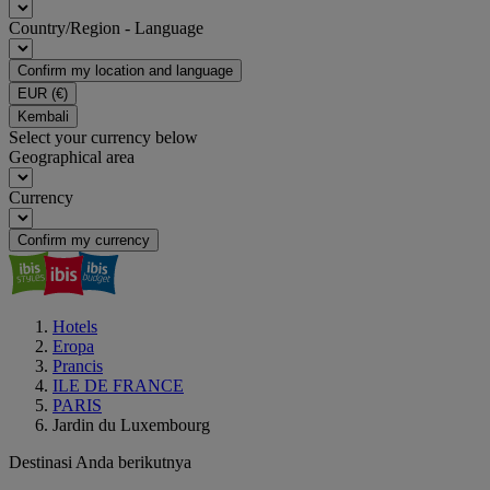
Country/Region - Language
Confirm my location and language
EUR
(€)
Kembali
Select your currency below
Geographical area
Currency
Confirm my currency
Hotels
Eropa
Prancis
ILE DE FRANCE
PARIS
Jardin du Luxembourg
Destinasi Anda berikutnya