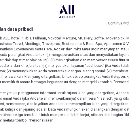
Continue wit
an data pribadi
b ALL, hotelF1, ibis, Pullman, Novotel, Mercure, MGallery, Sofitel, Movenpick, 
siness Travel, Meetings, Travelpros, Restaurants & Bars, Spa, Apartemen & Vill
Limitless Experiences serta Hera,
Accor dan mitranya
ingin menyimpan atau
pada perangkat Anda untuk: (i) mengoperasikan situs dan menyediakan layan
 tidak dapat menolak hal ini); (ii) meningkatkan dan mempersonalisasi fitur situ
udiens dan kinerja situs; (iv) menyediakan layanan "cashback" jika Anda tela
ya; (v) memungkinkan Anda berinteraksi dengan jejaring sosial; (vi) membuat 
 menawarkan iklan yang ditargetkan. Untuk setiap perangkat Anda (telepon, ko
 memilih di antara berbagai kegunaan ini dengan mengeklik tombol "Personali
menyetujui penggunaan informasi untuk tujuan iklan yang ditargetkan, Accor 
email Anda (jika Anda telah memberikannya) dalam versi "hashed", yang dik
asi, pemesanan, dan loyalitas Anda untuk menampilkan iklan yang ditargetka
ihak ketiga dan jejaring sosial. Data Anda mungkin akan disilangkan dengan da
eh pihak ketiga tersebut. Untuk mempelajari lebih lanjut, silakan lihat bagian "i
" melalui tombol "Personalisasi".