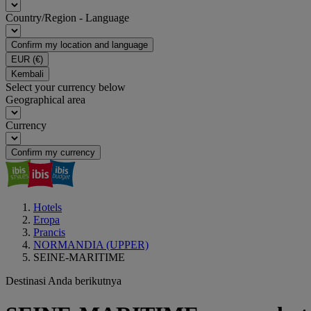
Country/Region - Language
Confirm my location and language
EUR
(€)
Kembali
Select your currency below
Geographical area
Currency
Confirm my currency
Hotels
Eropa
Prancis
NORMANDIA (UPPER)
SEINE-MARITIME
Destinasi Anda berikutnya