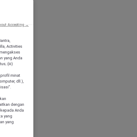
hout Accepting →
Mantra,
a, Activities
 mengakses
an yang Anda
s; (iii)
h
profil minat
mputer, dll.),
sasi".
akan
aitkan dengan
n kepada Anda
ta yang
klan yang