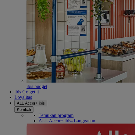
ibis budget
ibis Go get it
Loyalitas
ALL Accor+ ibis
Kembali
Temukan program
ALL Accor+ ibis- Langganan