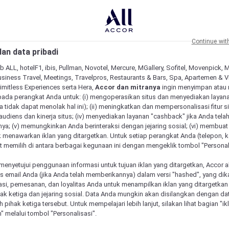
Continue wit
an data pribadi
b ALL, hotelF1, ibis, Pullman, Novotel, Mercure, MGallery, Sofitel, Movenpick, 
siness Travel, Meetings, Travelpros, Restaurants & Bars, Spa, Apartemen & Vill
Limitless Experiences serta Hera,
Accor dan mitranya
ingin menyimpan atau
pada perangkat Anda untuk: (i) mengoperasikan situs dan menyediakan layan
 tidak dapat menolak hal ini); (ii) meningkatkan dan mempersonalisasi fitur situ
udiens dan kinerja situs; (iv) menyediakan layanan "cashback" jika Anda tela
ya; (v) memungkinkan Anda berinteraksi dengan jejaring sosial; (vi) membuat 
 menawarkan iklan yang ditargetkan. Untuk setiap perangkat Anda (telepon, ko
 memilih di antara berbagai kegunaan ini dengan mengeklik tombol "Personali
menyetujui penggunaan informasi untuk tujuan iklan yang ditargetkan, Accor 
email Anda (jika Anda telah memberikannya) dalam versi "hashed", yang dik
asi, pemesanan, dan loyalitas Anda untuk menampilkan iklan yang ditargetka
ihak ketiga dan jejaring sosial. Data Anda mungkin akan disilangkan dengan da
eh pihak ketiga tersebut. Untuk mempelajari lebih lanjut, silakan lihat bagian "i
" melalui tombol "Personalisasi".