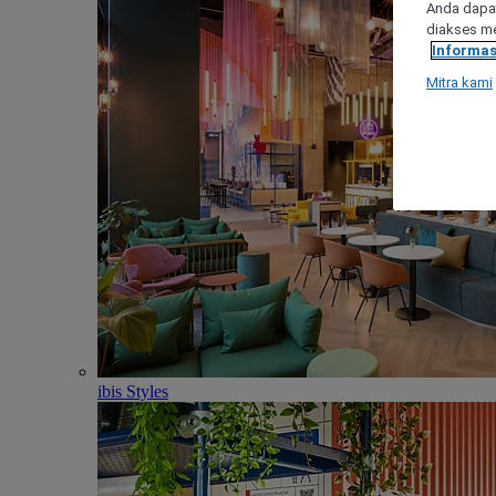
Anda dapat
diakses me
Informas
Mitra kami
ibis Styles