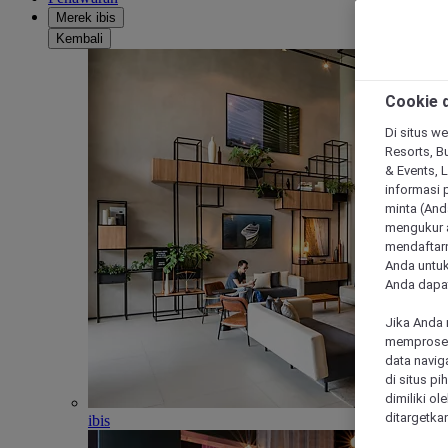
Merek ibis
Kembali
Cookie d
Di situs we
Resorts, Bu
& Events, 
informasi 
minta (Anda
mengukur a
mendaftarn
Anda untuk
Anda dapat
Jika Anda 
memproses 
data navig
di situs p
dimiliki ol
ditargetkan
ibis