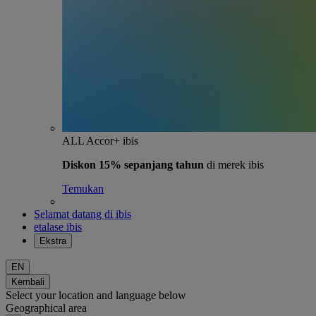
ALL Accor+ ibis
Diskon 15% sepanjang tahun
di merek ibis
Temukan
Selamat datang di ibis
etalase ibis
Ekstra
EN
Kembali
Select your location and language below
Geographical area