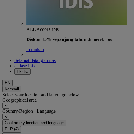
ALL Accor+ ibis
Diskon 15% sepanjang tahun
di merek ibis
Temukan
Selamat datang di ibis
etalase ibis
Ekstra
EN
Kembali
Select your location and language below
Geographical area
Country/Region - Language
Confirm my location and language
EUR
(€)