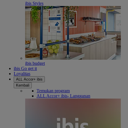
ibis Styles
ibis budget
ibis Go get it
Loyalitas
ALL Accor+ ibis
Kembali
Temukan program
ALL Accor+ ibis- Langganan