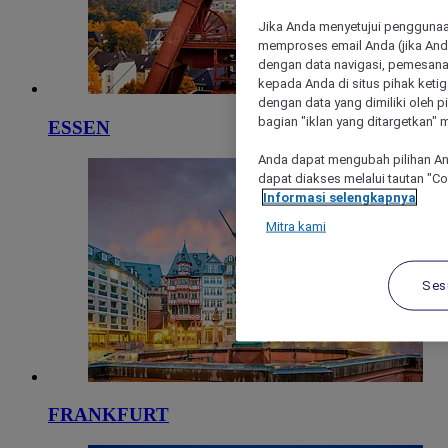
Jika Anda menyetujui penggunaan
memproses email Anda (jika Anda
dengan data navigasi, pemesanan
kepada Anda di situs pihak ketig
dengan data yang dimiliki oleh pi
bagian "iklan yang ditargetkan" m
ESSEN
Anda dapat mengubah pilihan An
dapat diakses melalui tautan "C
Informasi selengkapnya
Mitra kami
Ses
FRANKFURT