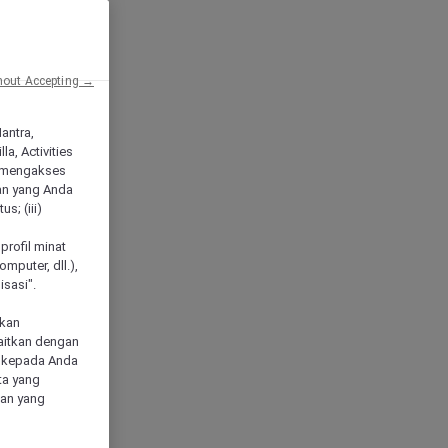
hout Accepting →
Mantra,
a, Activities
 mengakses
an yang Anda
s; (iii)
h
profil minat
mputer, dll.),
sasi".
akan
aitkan dengan
n kepada Anda
ta yang
klan yang