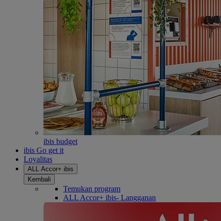
ibis budget
ibis Go get it
Loyalitas
ALL Accor+ ibis
Kembali
Temukan program
ALL Accor+ ibis- Langganan