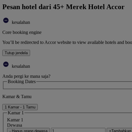
Pesan hotel dari 45+ Merek Hotel Accor
kesalahan
Core booking engine
You’ll be redirected to Accor website to view available hotels and bo
Tutup jendela
kesalahan
Anda pergi ke mana saja?
Booking Dates
Kamar & Tamu
1 Kamar - 1 Tamu
Kamar 1
Kamar 1
Dewasa
- Hapus orang dewasa
+Tambahkan 