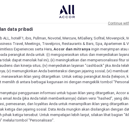
Continue wit
an data pribadi
b ALL, hotelF1, ibis, Pullman, Novotel, Mercure, MGallery, Sofitel, Movenpick, 
siness Travel, Meetings, Travelpros, Restaurants & Bars, Spa, Apartemen & Vill
Limitless Experiences serta Hera,
Accor dan mitranya
ingin menyimpan atau
pada perangkat Anda untuk: (i) mengoperasikan situs dan menyediakan layan
 tidak dapat menolak hal ini); (ii) meningkatkan dan mempersonalisasi fitur situ
udiens dan kinerja situs; (iv) menyediakan layanan "cashback" jika Anda tela
ya; (v) memungkinkan Anda berinteraksi dengan jejaring sosial; (vi) membuat 
 menawarkan iklan yang ditargetkan. Untuk setiap perangkat Anda (telepon, ko
 memilih di antara berbagai kegunaan ini dengan mengeklik tombol "Personali
menyetujui penggunaan informasi untuk tujuan iklan yang ditargetkan, Accor 
email Anda (jika Anda telah memberikannya) dalam versi "hashed", yang dik
asi, pemesanan, dan loyalitas Anda untuk menampilkan iklan yang ditargetka
ihak ketiga dan jejaring sosial. Data Anda mungkin akan disilangkan dengan da
eh pihak ketiga tersebut. Untuk mempelajari lebih lanjut, silakan lihat bagian "i
" melalui tombol "Personalisasi".