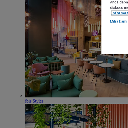
Anda dapat
diakses me
Informas
Mitra kami
ibis Styles