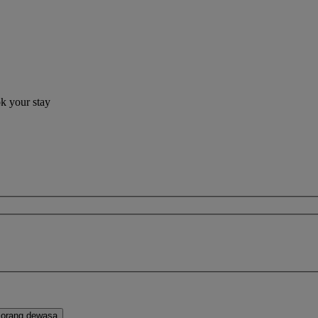
ok your stay
orang dewasa