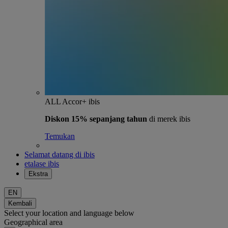
ALL Accor+ ibis
Diskon 15% sepanjang tahun
di merek ibis
Temukan
Selamat datang di ibis
etalase ibis
Ekstra
EN
Kembali
Select your location and language below
Geographical area