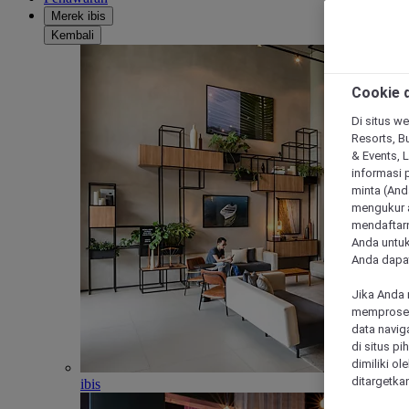
Merek ibis
Kembali
Cookie d
Di situs we
Resorts, Bu
& Events, 
informasi 
minta (Anda
mengukur a
mendaftarn
Anda untuk
Anda dapat
Jika Anda 
memproses 
data navig
di situs p
dimiliki ol
ditargetkan
ibis