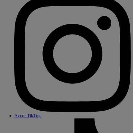
Accor TikTok