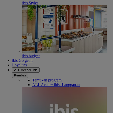
ibis Styles
ibis budget
ibis Go get it
Loyalitas
ALL Accor+ ibis
Kembali
Temukan program
ALL Accor+ ibis- Langganan