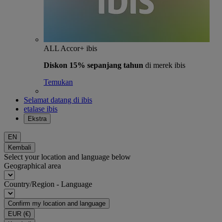
ALL Accor+ ibis
Diskon 15% sepanjang tahun
di merek ibis
Temukan
Selamat datang di ibis
etalase ibis
Ekstra
EN
Kembali
Select your location and language below
Geographical area
Country/Region - Language
Confirm my location and language
EUR
(€)