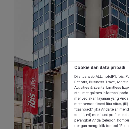
Cookie dan data pribadi
Di situs web ALL, hotelF1, ibis, 
Resorts, Business Travel, Meetin
Activities & Events, Limitless Ex
atau mengakses informasi pada 
menyediakan layanan yang Anda m
mempersonalisasi fitur situs; (ii
"cashback" jika Anda telah mend
sosial; (vi) membuat profil mina
perangkat Anda (telepon, kompute
dengan mengeklik tombol "Person