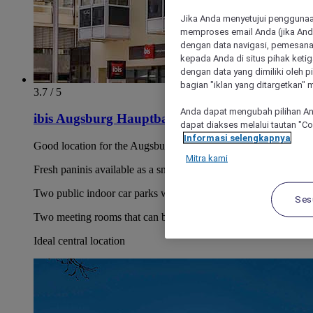
Jika Anda menyetujui penggunaan
memproses email Anda (jika Anda
dengan data navigasi, pemesanan
kepada Anda di situs pihak ketig
dengan data yang dimiliki oleh pi
bagian "iklan yang ditargetkan" m
3.7 / 5
Anda dapat mengubah pilihan An
ibis Augsburg Hauptbahnhof
dapat diakses melalui tautan "C
Informasi selengkapnya
Good location for the Augsburg trade fair
Mitra kami
Fresh paninis available as a snack
Two public indoor car parks within walking distance
Ses
Two meeting rooms that can be combined
Ideal central location