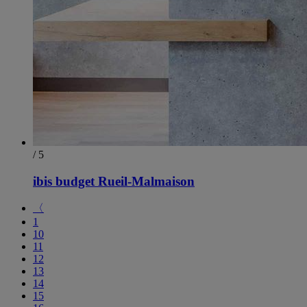
/ 5
ibis budget Rueil-Malmaison
〈
1
10
11
12
13
14
15