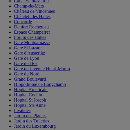
Canal Saint-Martin
Champ-de-Mars
Château de Vincennes
Châtelet - les Halles
Concorde
Denfert Rochereau
Espace Champerret
Forum des Halles
Gare Montparnasse
Gare St Lazare
Gare d'Austerlitz
Gare de Lyon
Gare de l'Est
Gare de l'avenue Henri-Martin
Gare du Nord
Grand Boulevard
Hippodrome de Longchamp
Hopital Americain
Hopital Cochin
Hopital St Joseph
Hopital Ste Anne
Invalides
Jardin des Plantes
Jardin des Tuileries
Jardin du Luxembourg