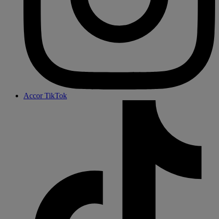
Accor TikTok