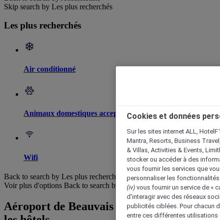
Skip search by Les plus recherchés
Les plus recherchés
Air conditionné
Animaux domestiques acceptés
Cookies et données pers
Sur les sites internet ALL, HotelF
Mantra, Resorts, Business Travel
& Villas, Activities & Events, Lim
Wifi
stocker ou accéder à des informa
vous fournir les services que vo
Back to search by Les plus recherchés
personnaliser les fonctionnalités
Voir plus d'options
Back to search by categories
(iv)
vous fournir un service de « 
d'interagir avec des réseaux soci
Aéroport de Beauvais - Tillé : Parcourir
publicités ciblées. Pour chacun 
entre ces différentes utilisations
les hôtels