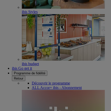
ibis Styles
ibis budget
ibis Go get it
Programme de fidélité
Retour
Découvrir le programme
ALL Accor+ ibis - Abonnement