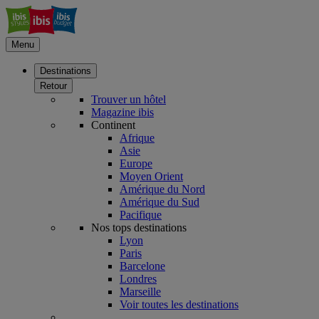
Menu
Destinations
Retour
Trouver un hôtel
Magazine ibis
Continent
Afrique
Asie
Europe
Moyen Orient
Amérique du Nord
Amérique du Sud
Pacifique
Nos tops destinations
Lyon
Paris
Barcelone
Londres
Marseille
Voir toutes les destinations