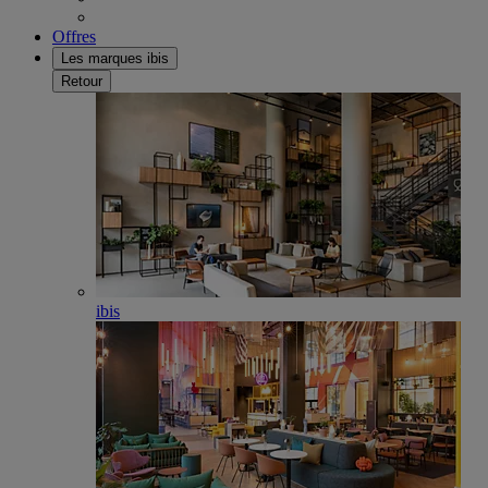
Offres
Les marques ibis
Retour
ibis