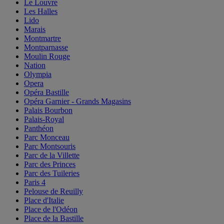
Le Louvre
Les Halles
Lido
Marais
Montmartre
Montparnasse
Moulin Rouge
Nation
Olympia
Opera
Opéra Bastille
Opéra Garnier - Grands Magasins
Palais Bourbon
Palais-Royal
Panthéon
Parc Monceau
Parc Montsouris
Parc de la Villette
Parc des Princes
Parc des Tuileries
Paris 4
Pelouse de Reuilly
Place d'Italie
Place de l'Odéon
Place de la Bastille