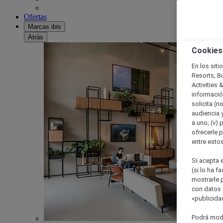
Ofertas
Marcas ibis
Atrás
Cookies
En los siti
Resorts, B
Activities 
información
solicita (n
audiencia y
a uno; (v) 
ofrecerle p
entre esto
Si acepta e
(si lo ha f
mostrarle 
con datos 
«publicidad
Podrá modi