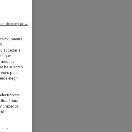
uir sin Aceptar →
enpick, Mantra,
llas,
o acceder a
ios que
) medir la
se ha suscrito
tereses para
uede elegir
 electrónico
elidad para
ser cruzados
ción
izar»