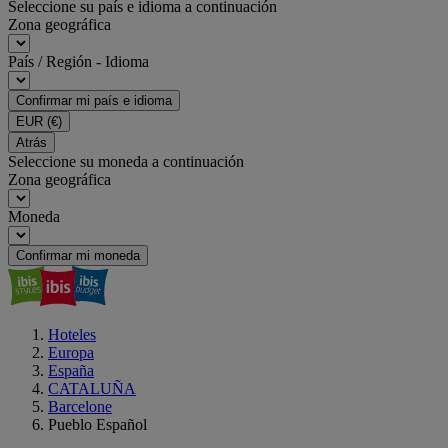
Seleccione su país e idioma a continuación
Zona geográfica
País / Región - Idioma
Confirmar mi país e idioma
EUR
(€)
Atrás
Seleccione su moneda a continuación
Zona geográfica
Moneda
Confirmar mi moneda
Hoteles
Europa
España
CATALUÑA
Barcelone
Pueblo Español