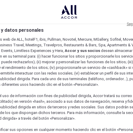
Seg
 y datos personales
os web de ALL, hotelF1, ibis, Pullman, Novotel, Mercure, MGallery, Sofitel, Mov
usiness Travel, Meetings, Travelpros, Restaurants & Bars, Spa, Apartments & Vi
& Events, Limitless Experiences y Hera,
Accor y sus socios
desean almacenar 
 en su terminal para: (i) hacer funcionar los sitios y proporcionarle los servic
o puede rechazarlos); (ii) mejorar y personalizar las funciones de los sitios; (iii
 el rendimiento de los sitios; (iv) proporcionarle un servicio de «cashback» si 
permitirle interactuar con las redes sociales; (vi) establecer un perfil de sus in
ublicidad dirigida. Para cada uno de sus terminales (teléfono, ordenador...), p
s diferentes usos haciendo clic en el botón «Personalizar».
l uso de información con fines de publicidad dirigida, Accor tratará su correo
acilitado) en versión «hash», asociado a sus datos de navegación, reserva y fid
publicidad dirigida en sitios de terceros y redes sociales. Sus datos podrán 
de los que dispongan dichos terceros. Para más información, consulte la sec
 dirigida» a través del botón «Personalizar».
ficar sus opciones en cualquier momento haciendo clic en el botón «Personal