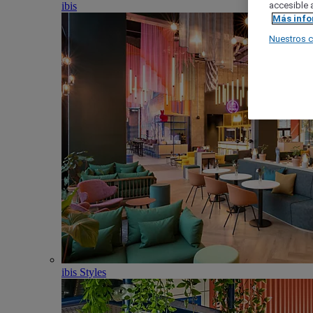
ibis
accesible a
Más inf
Nuestros 
ibis Styles