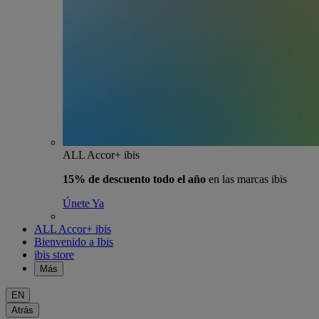
ALL Accor+ ibis
15% de descuento todo el año
en las marcas ibis
Únete Ya
ALL Accor+ ibis
Bienvenido a Ibis
ibis store
Más
EN
Atrás