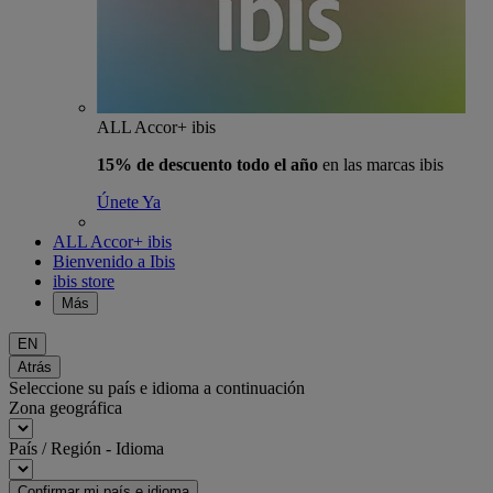
ALL Accor+ ibis
15% de descuento todo el año
en las marcas ibis
Únete Ya
ALL Accor+ ibis
Bienvenido a Ibis
ibis store
Más
EN
Atrás
Seleccione su país e idioma a continuación
Zona geográfica
País / Región - Idioma
Confirmar mi país e idioma