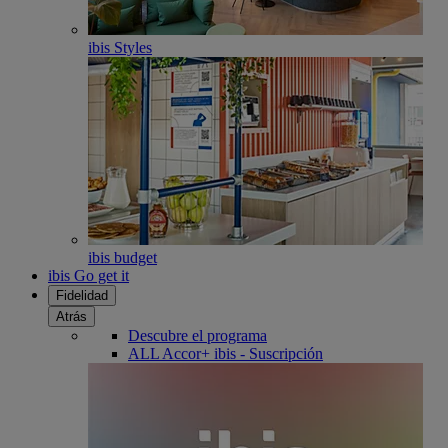
ibis Styles
ibis budget
ibis Go get it
Fidelidad
Atrás
Descubre el programa
ALL Accor+ ibis - Suscripción