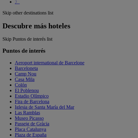
〉
Skip other destinations list
Descubre más hoteles
Skip Puntos de interés list
Puntos de interés
Aeroport international de Barcelone
Barceloneta
Camp Nou
Casa Mila
Colón
El Poblenou
Estadio Olímpico
Fira de Barcelona
Iglesia de Santa María del Mar
Las Ramblas
Museo Picasso
Passeig de Gràcia
Placa Catalunya
Plaza de España