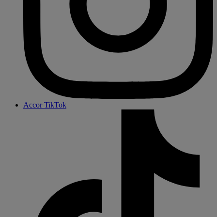
Accor TikTok