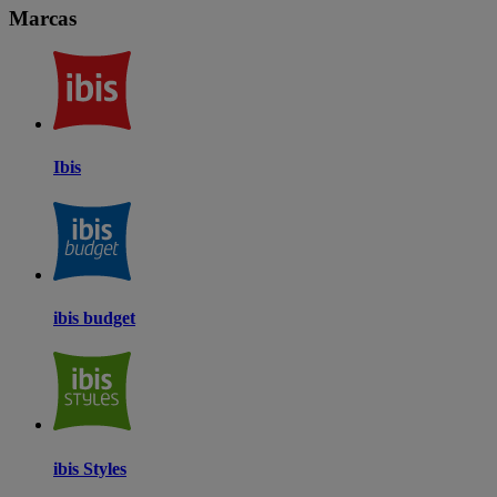
Marcas
Ibis
ibis budget
ibis Styles