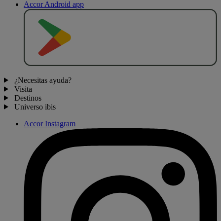
Accor Android app
D
E
S
C
A
R
G
A
R
E
N
¿Necesitas ayuda?
Visita
Destinos
Universo ibis
Accor Instagram