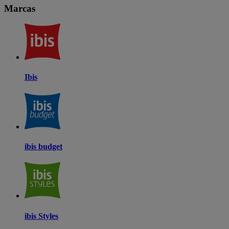
Marcas
Ibis
ibis budget
ibis Styles