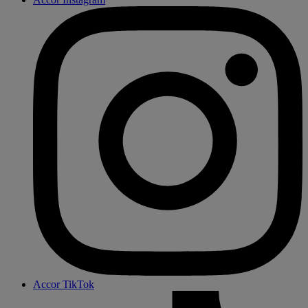
Accor TikTok