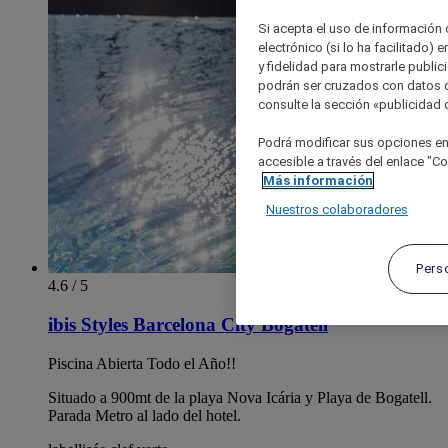
Si acepta el uso de información c
electrónico (si lo ha facilitado)
y fidelidad para mostrarle public
podrán ser cruzados con datos d
consulte la sección «publicidad d
Podrá modificar sus opciones en
accesible a través del enlace "Coo
Más información
Nuestros colaboradores
Pers
4.6 / 5
ibis Styles Barcelona City Bogatell
Piscina Abierta Todo el Año!!
Situado a 900mt de la playa Nova Icária y Playa de Bogatell.
Parada Metro al lado del hotel.