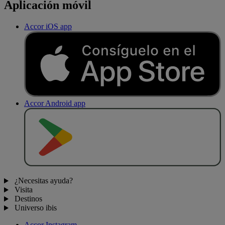
Aplicación móvil
Accor iOS app
Accor Android app
D
E
S
C
A
R
G
A
R
E
N
¿Necesitas ayuda?
Visita
Destinos
Universo ibis
Accor Instagram