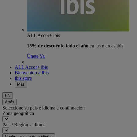
ALL Accor+ ibis
15% de descuento todo el año
en las marcas ibis
Únete Ya
ALL Accor+ ibis
Bienvenido a Ibis
ibis store
Más
EN
Atrás
Seleccione su país e idioma a continuación
Zona geográfica
País / Región - Idioma
Confirmar mi país e idioma