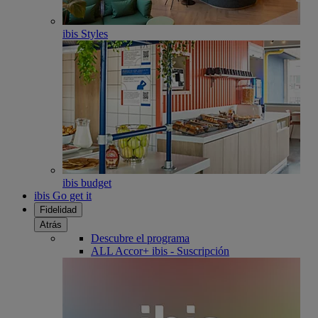
ibis Styles
ibis budget
ibis Go get it
Fidelidad
Atrás
Descubre el programa
ALL Accor+ ibis - Suscripción