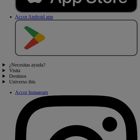
Accor Android app
D
E
S
C
A
R
G
A
R
E
N
¿Necesitas ayuda?
Visita
Destinos
Universo ibis
Accor Instagram