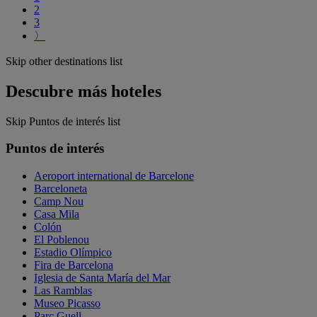
2
3
〉
Skip other destinations list
Descubre más hoteles
Skip Puntos de interés list
Puntos de interés
Aeroport international de Barcelone
Barceloneta
Camp Nou
Casa Mila
Colón
El Poblenou
Estadio Olímpico
Fira de Barcelona
Iglesia de Santa María del Mar
Las Ramblas
Museo Picasso
Parc Guell