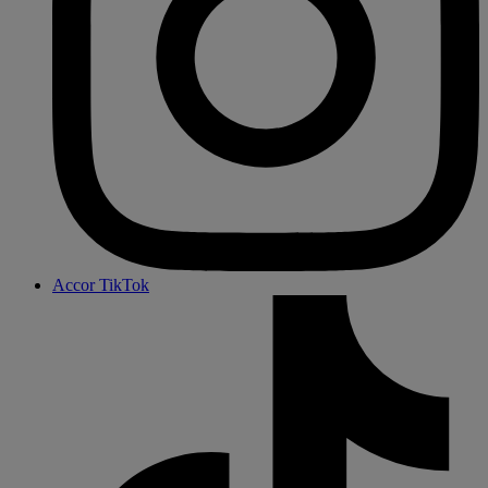
Accor TikTok