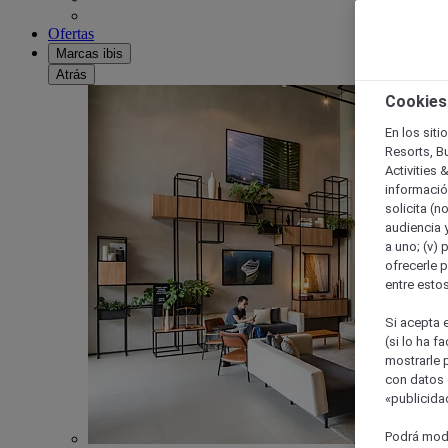
Ofertas
Marcas ibis
Atrás
Cookies
En los siti
Resorts, B
Activities 
información
solicita (n
audiencia y
a uno; (v) 
ofrecerle p
entre esto
Si acepta e
(si lo ha f
mostrarle 
con datos 
«publicidad
Podrá modi