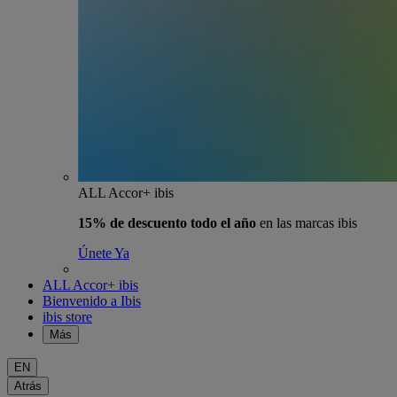
ALL Accor+ ibis
15% de descuento todo el año
en las marcas ibis
Únete Ya
ALL Accor+ ibis
Bienvenido a Ibis
ibis store
Más
EN
Atrás