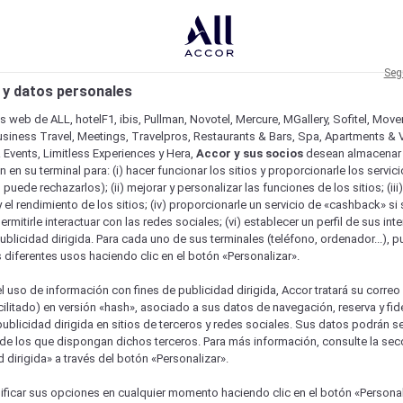
Seg
 y datos personales
os web de ALL, hotelF1, ibis, Pullman, Novotel, Mercure, MGallery, Sofitel, Mov
usiness Travel, Meetings, Travelpros, Restaurants & Bars, Spa, Apartments & Vi
& Events, Limitless Experiences y Hera,
Accor y sus socios
desean almacenar 
 en su terminal para: (i) hacer funcionar los sitios y proporcionarle los servic
o puede rechazarlos); (ii) mejorar y personalizar las funciones de los sitios; (iii
 el rendimiento de los sitios; (iv) proporcionarle un servicio de «cashback» si 
permitirle interactuar con las redes sociales; (vi) establecer un perfil de sus in
ublicidad dirigida. Para cada uno de sus terminales (teléfono, ordenador...), p
s diferentes usos haciendo clic en el botón «Personalizar».
l uso de información con fines de publicidad dirigida, Accor tratará su correo
acilitado) en versión «hash», asociado a sus datos de navegación, reserva y fid
publicidad dirigida en sitios de terceros y redes sociales. Sus datos podrán 
de los que dispongan dichos terceros. Para más información, consulte la sec
 dirigida» a través del botón «Personalizar».
ficar sus opciones en cualquier momento haciendo clic en el botón «Personal