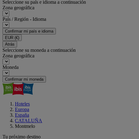
Seleccione su país e idioma a continuación
Zona geográfica
País / Región - Idioma
Confirmar mi país e idioma
EUR
(€)
Atrás
Seleccione su moneda a continuación
Zona geográfica
Moneda
Confirmar mi moneda
Hoteles
Europa
España
CATALUÑA
Montmelo
Tu próximo destino