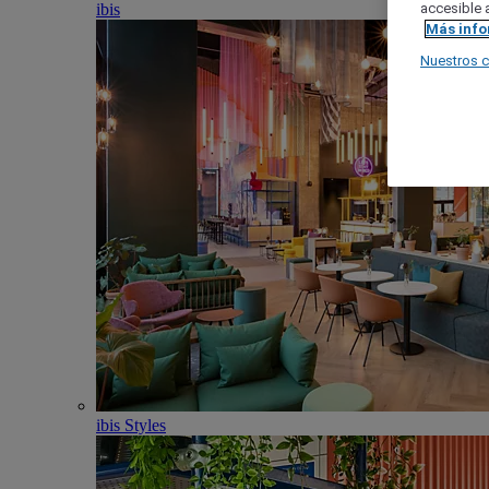
ibis
accesible a
Más inf
Nuestros 
ibis Styles