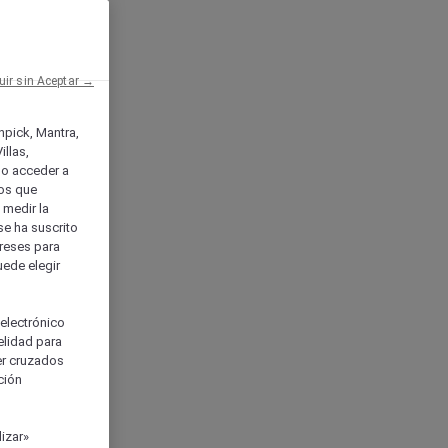
uir sin Aceptar →
enpick, Mantra,
llas,
o acceder a
ios que
) medir la
se ha suscrito
tereses para
uede elegir
 electrónico
elidad para
ser cruzados
ción
izar»