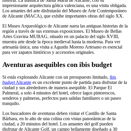
historia. La Basílica de Santa María de Alicante, con su
impresionante arquitectura gótica valenciana, es una visita obligada.
Los amantes del arte disfrutarán del Museo de Arte Contemporáneo
de Alicante (MACA), que exhibe importantes obras del siglo XX.
El Museo Arqueológico de Alicante narra las antiguas historias de la
región a través de sus extensas exposiciones. El Museo de Bellas
Artes Gravina MUBAG, situado en un palacio del siglo XVIII,
muestra arte desde la época medieval hasta la moderna. Para ver
artesanía única, una visita a Agustín Moreno Artesano es esencial
para ver zapatos históricos y accesorios originales.
Aventuras asequibles con ibis budget
Si estás explorando Alicante con un presupuesto limitado,
ibis
budget
Alicante
es un excelente punto de partida para disfrutar de la
ciudad y sus alrededores de manera asequible. El Parque El
Palmeral, a solo 4 minutos del hotel, ofrece lagos pintorescos,
senderos y palmeras, perfectos para salidas familiares o un paseo
tranquilo.
Los buscadores de aventuras deben visitar el Castillo de Santa
Bárbara, en lo alto de una colina con vistas panorámicas de la
ciudad, a 20 minutos del hotel. Los amantes del golf pueden
disfrutar de Alicante Golf, un campo bellamente diseñado a 30