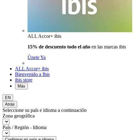
ALL Accor+ ibis
15% de descuento todo el año
en las marcas ibis
Únete Ya
ALL Accor+ ibis
Bienvenido a Ibis
ibis store
Más
EN
Atrás
Seleccione su país e idioma a continuación
Zona geográfica
País / Región - Idioma
Confirmar mi país e idioma