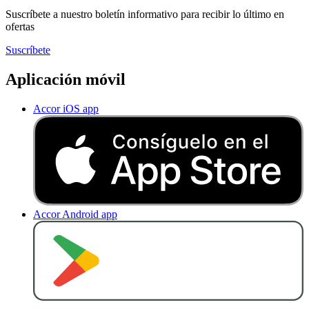
Suscríbete a nuestro boletín informativo para recibir lo último en
ofertas
Suscríbete
Aplicación móvil
Accor iOS app
Accor Android app
D
E
S
C
A
R
G
A
R
E
N