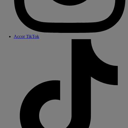
Accor TikTok