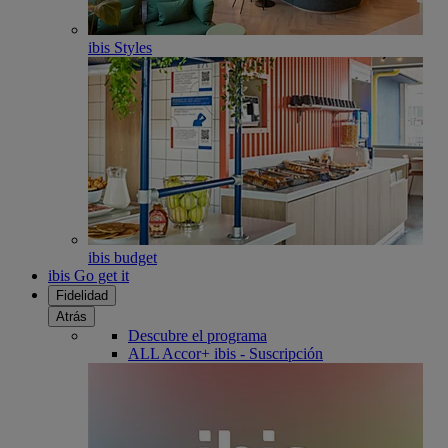
ibis Styles
ibis budget
ibis Go get it
Fidelidad
Atrás
Descubre el programa
ALL Accor+ ibis - Suscripción