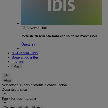
ALL Accor+ ibis
15% de descuento todo el año
en las marcas ibis
Únete Ya
ALL Accor+ ibis
Bienvenido a Ibis
ibis store
Más
EN
Atrás
Seleccione su país e idioma a continuación
Zona geográfica
País / Región - Idioma
Confirmar mi país e idioma