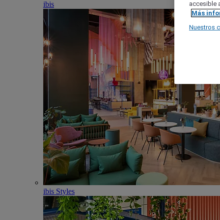
ibis
accesible a
Más inf
Nuestros 
ibis Styles