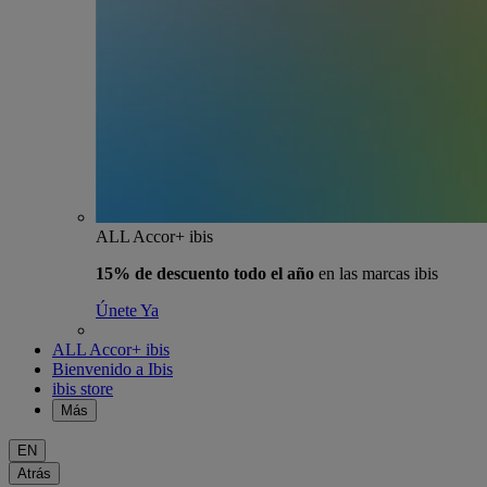
ALL Accor+ ibis
15% de descuento todo el año
en las marcas ibis
Únete Ya
ALL Accor+ ibis
Bienvenido a Ibis
ibis store
Más
EN
Atrás