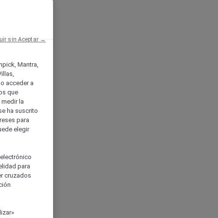
uir sin Aceptar →
enpick, Mantra,
llas,
o acceder a
ios que
) medir la
se ha suscrito
tereses para
uede elegir
 electrónico
elidad para
ser cruzados
ción
izar»