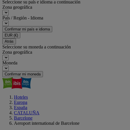
Seleccione su país e idioma a continuación
Zona geográfica
País / Región - Idioma
Confirmar mi país e idioma
EUR
(€)
Atrás
Seleccione su moneda a continuación
Zona geográfica
Moneda
Confirmar mi moneda
Hoteles
Europa
España
CATALUÑA
Barcelone
Aeroport international de Barcelone