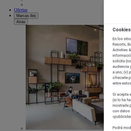
Ofertas
Marcas ibis
Atrás
Cookies
En los siti
Resorts, B
Activities 
información
solicita (n
audiencia y
a uno; (v) 
ofrecerle p
entre esto
Si acepta e
(si lo ha f
mostrarle 
con datos 
«publicidad
Podrá modi