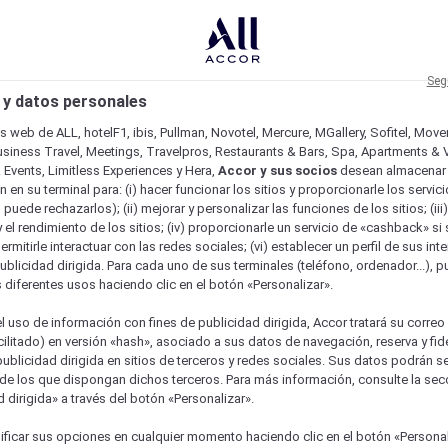
Seg
 y datos personales
os web de ALL, hotelF1, ibis, Pullman, Novotel, Mercure, MGallery, Sofitel, Mov
usiness Travel, Meetings, Travelpros, Restaurants & Bars, Spa, Apartments & Vi
& Events, Limitless Experiences y Hera,
Accor y sus socios
desean almacenar 
 en su terminal para: (i) hacer funcionar los sitios y proporcionarle los servic
o puede rechazarlos); (ii) mejorar y personalizar las funciones de los sitios; (iii
 el rendimiento de los sitios; (iv) proporcionarle un servicio de «cashback» si 
permitirle interactuar con las redes sociales; (vi) establecer un perfil de sus in
ublicidad dirigida. Para cada uno de sus terminales (teléfono, ordenador...), p
s diferentes usos haciendo clic en el botón «Personalizar».
l uso de información con fines de publicidad dirigida, Accor tratará su correo
acilitado) en versión «hash», asociado a sus datos de navegación, reserva y fid
publicidad dirigida en sitios de terceros y redes sociales. Sus datos podrán 
de los que dispongan dichos terceros. Para más información, consulte la sec
 dirigida» a través del botón «Personalizar».
ficar sus opciones en cualquier momento haciendo clic en el botón «Personal