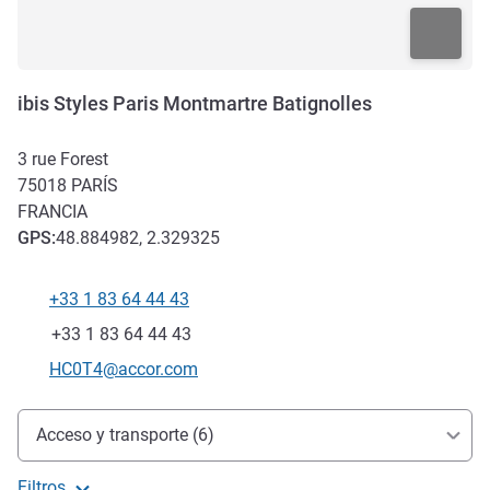
ibis Styles Paris Montmartre Batignolles
3 rue Forest
75018
PARÍS
FRANCIA
GPS
:
48.884982, 2.329325
+33 1 83 64 44 43
Teléfono
Fax
+33 1 83 64 44 43
Correo electrónico de contacto
HC0T4@accor.com
Acceso y transporte
Acceso y transporte (6)
Filtros