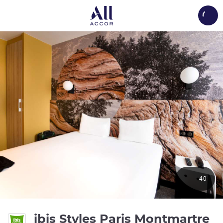
Load
40
ibis Styles Paris Montmartre