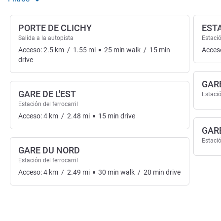
PORTE DE CLICHY
EST
Salida a la autopista
Estació
Acceso:
2.5
km
/
1.55
mi
25
min
walk
/
15
min
Acces
drive
GAR
GARE DE L'EST
Estació
Estación del ferrocarril
Acceso:
4
km
/
2.48
mi
15
min
drive
GAR
Estació
GARE DU NORD
Estación del ferrocarril
Acceso:
4
km
/
2.49
mi
30
min
walk
/
20
min
drive