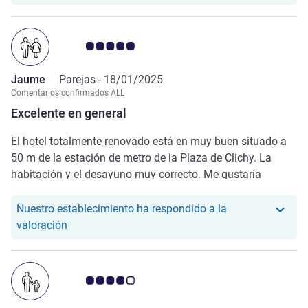
Nota de clientes de Avis 5.0/5
Jaume
Parejas -
18/01/2025
Comentarios confirmados ALL
Excelente en general
El hotel totalmente renovado está en muy buen situado a
50 m de la estación de metro de la Plaza de Clichy. La
habitación y el desayuno muy correcto. Me gustaría
destacar la amabilidad y el trato del personal por encima
de todo. En resumen muy buen hotel para una estancia en
Nuestro establecimiento ha respondido a la
París.
Nuestro hotel ha respondido a la valoración de 
valoración
Nota de clientes de Avis 4.0/5