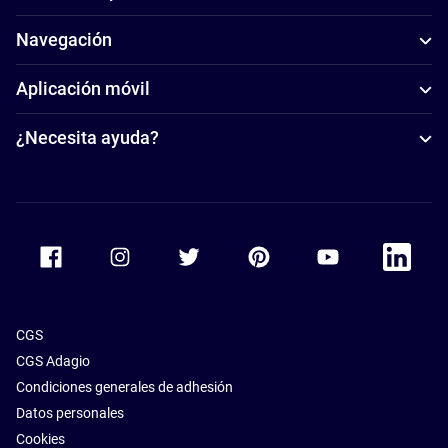
Navegación
Aplicación móvil
¿Necesita ayuda?
Accor Facebook
Accor Instagram
Accor Twitter
Accor Pinterest
Accor Youtube
Accor Li
CGS
CGS Adagio
Condiciones generales de adhesión
Datos personales
Cookies