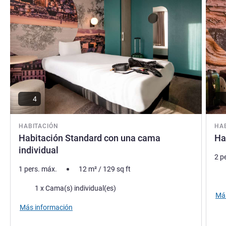
ciudad. El tiempo se detiene en este acogedor hotel.
Soizic Rousseau, Gestión hotelera
4
HABITACIÓN
HA
Habitación Standard con una cama
Ha
individual
2 p
1 pers. máx.
12
m²
/
129
sq ft
Rop
Ropa de cama
1 x Cama(s) individual(es)
Más
Más información