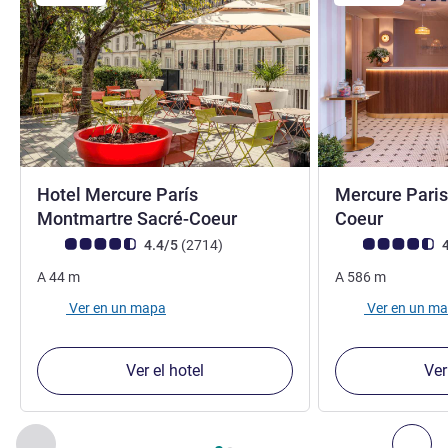
Hotel Mercure París
Mercure Paris
4 estrellas
4 estrel
Montmartre Sacré-Coeur
Coeur
Nota de clientes de Avis (Clasificación de ALL)
opiniones
Nota de clientes d
4.4/5
(2714
)
4
A
44
m
A
586
m
Ver en un mapa
Ver en un m
Ver el hotel
Ver
Página
1
de
2
, Nuestros establecimientos cercanos 1 :, Nuest
Anterior - Nuestros establecimientos cercanos
Sig