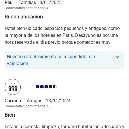
Pau
Familias -
8/01/2025
Comentarios confirmados ALL
Buena ubicacion
Hotel bien ubicado, espacios pequeños y antiguos, como
la mayoria de los hoteles en Paris. Desayuno es por una
hora reservada el dia previo porque comedor es muy
pequeño, del desayuno destaco el jugo de naranja natural,
el resto esta bien, cumple. El personal del desayuno
Nuestro establecimiento ha respondido a la
especialmente amable. A veces algo de olor a desagüe en
Nuestro hotel ha respondido a la valoración de P
valoración
pasillos del hotel lo cual era incomodo
Nota de clientes de Avis 4.5/5
Carmen
Amigos -
13/11/2024
Comentarios confirmados ALL
Bien
Estancia correcta, limpieza, tamaño habitación adecuada y