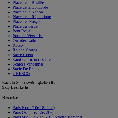
Place de la Bastille
Place de la Concorde
Place de la Nation
Place de la République
Place des Vosges
Place du Tertre
Pont Royal
Porte de Versailles
Quartier Latin
Roissy
Roland Garros
Sacré-Coeur
Saint-Germain-des-Prés
Schloss Vincennes
Stade De France
UNESCO
Back to Sehenswürdigkeiten list
Skip Bezirke list
Bezirke
Paris Nord (10e 18e 19e)
Paris Ost (11e, 12e, 20e)
Paris Süd (13. - 14. - 15. Arrondissement)