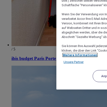
usw.) zwischen diesen verschie
Schaltfläche "Personalisieren“ kl
Wenn Sie der Verwendung von In
verarbeitet Accor Ihre E-Mail-Ad
Version, kombiniert mit Ihren B
auf Webseiten Dritter und in soz
abgeglichen werden, über die die
Abschnitt "Gezielte Werbung“ übe
Sie können Ihre Auswahl jederzei
/ 5
klicken, die über den Link "Cooki
Weitere Informationen
ibis budget Paris Porte de Vanves
Unsere Partner
Anp