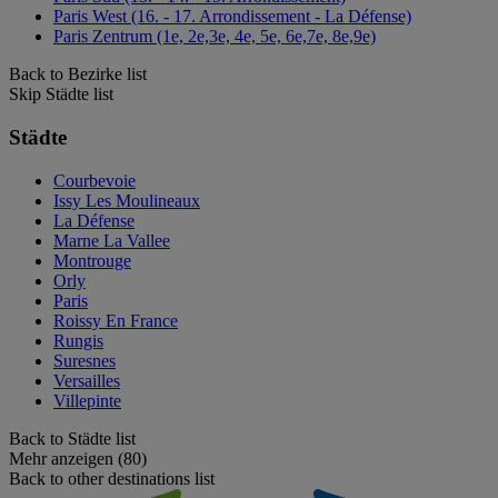
Paris West (16. - 17. Arrondissement - La Défense)
Paris Zentrum (1e, 2e,3e, 4e, 5e, 6e,7e, 8e,9e)
Back to Bezirke list
Skip Städte list
Städte
Courbevoie
Issy Les Moulineaux
La Défense
Marne La Vallee
Montrouge
Orly
Paris
Roissy En France
Rungis
Suresnes
Versailles
Villepinte
Back to Städte list
Mehr anzeigen (80)
Back to other destinations list