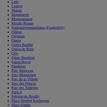
Lido
Louvre
Marais
Montmartre
Montparnasse
Moulin Rouge
Nationalversammlung (Frankreich)
Odéon
Olympia
Opera
Opéra Bastille
Opéra de Paris
Orly
Palais Bourbon
Palais-Royal
Panthéon
Parc Monceau
Parc Montsouris
Parc de la Villette
Parc des Princes
Parc des Tuileries
Paris 4
Pelouse de Reuilly
Place Denfert Rochereau
Place d'Italie