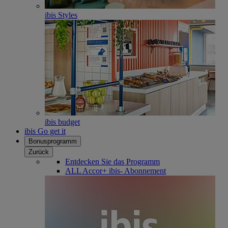
ibis Styles
ibis budget
ibis Go get it
Bonusprogramm
Zurück
Entdecken Sie das Programm
ALL Accor+ ibis- Abonnement