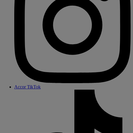
Accor TikTok