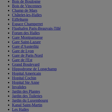
Bois de Boulogne
Bois de Vincennes
Champ de Mars
Châtelet-les-Halles
Eiffelturm
Espace Champerret
Flughafen Paris-Beauvais-Tillé
Forum des Halles
Gare Montparnasse
Gare Saint-Lazare
Gare d'Austerlitz
Gare de Lyon
Gare de Paris-Nord
Gare de l'Est
Grand Boulevard
Hippodrome de Longchamp
Hopital Americain
Hopital Cochin
Hopital Ste Anne
Invalides
Jardin des Plantes
Jardin des Tuileries
Jardin du Luxembourg
Kanal Saint-Martin
Les Halles