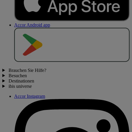
Accor Android app
J
E
T
Z
T
B
E
I
Brauchen Sie Hilfe?
Besuchen
Destinationen
ibis universe
Accor Instagram