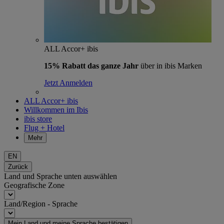
ALL Accor+ ibis
15% Rabatt das ganze Jahr
über in ibis Marken
Jetzt Anmelden
ALL Accor+ ibis
Willkommen im Ibis
ibis store
Flug + Hotel
Mehr
EN
Zurück
Land und Sprache unten auswählen
Geografische Zone
Land/Region - Sprache
Mein Land und meine Sprache bestätigen