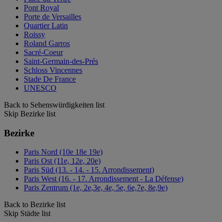
Pont Royal
Porte de Versailles
Quartier Latin
Roissy
Roland Garros
Sacré-Coeur
Saint-Germain-des-Prés
Schloss Vincennes
Stade De France
UNESCO
Back to Sehenswürdigkeiten list
Skip Bezirke list
Bezirke
Paris Nord (10e 18e 19e)
Paris Ost (11e, 12e, 20e)
Paris Süd (13. - 14. - 15. Arrondissement)
Paris West (16. - 17. Arrondissement - La Défense)
Paris Zentrum (1e, 2e,3e, 4e, 5e, 6e,7e, 8e,9e)
Back to Bezirke list
Skip Städte list