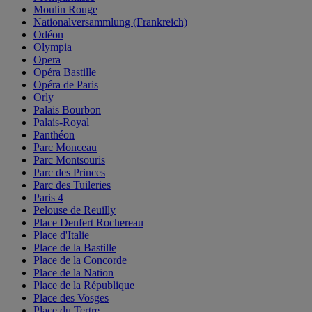
Moulin Rouge
Nationalversammlung (Frankreich)
Odéon
Olympia
Opera
Opéra Bastille
Opéra de Paris
Orly
Palais Bourbon
Palais-Royal
Panthéon
Parc Monceau
Parc Montsouris
Parc des Princes
Parc des Tuileries
Paris 4
Pelouse de Reuilly
Place Denfert Rochereau
Place d'Italie
Place de la Bastille
Place de la Concorde
Place de la Nation
Place de la République
Place des Vosges
Place du Tertre