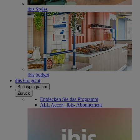
ibis Styles
ibis budget
ibis Go get it
Bonusprogramm
Zurück
Entdecken Sie das Programm
ALL Accor+ ibis- Abonnement