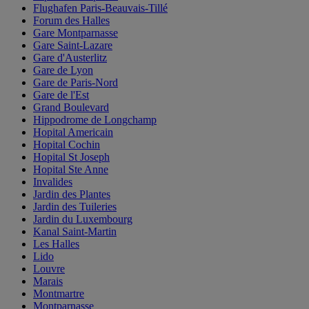
Flughafen Paris-Beauvais-Tillé
Forum des Halles
Gare Montparnasse
Gare Saint-Lazare
Gare d'Austerlitz
Gare de Lyon
Gare de Paris-Nord
Gare de l'Est
Grand Boulevard
Hippodrome de Longchamp
Hopital Americain
Hopital Cochin
Hopital St Joseph
Hopital Ste Anne
Invalides
Jardin des Plantes
Jardin des Tuileries
Jardin du Luxembourg
Kanal Saint-Martin
Les Halles
Lido
Louvre
Marais
Montmartre
Montparnasse