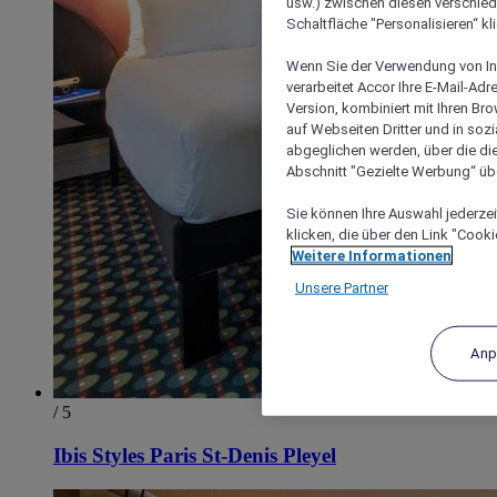
usw.) zwischen diesen verschie
Schaltfläche "Personalisieren“ kl
Wenn Sie der Verwendung von In
verarbeitet Accor Ihre E-Mail-Ad
Version, kombiniert mit Ihren B
auf Webseiten Dritter und in soz
abgeglichen werden, über die die
Abschnitt "Gezielte Werbung“ übe
Sie können Ihre Auswahl jederzei
klicken, die über den Link "Cooki
Weitere Informationen
Unsere Partner
Anp
/ 5
Ibis Styles Paris St-Denis Pleyel