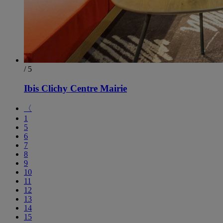
/ 5
Ibis Clichy Centre Mairie
〈
1
5
6
7
8
9
10
11
12
13
14
15