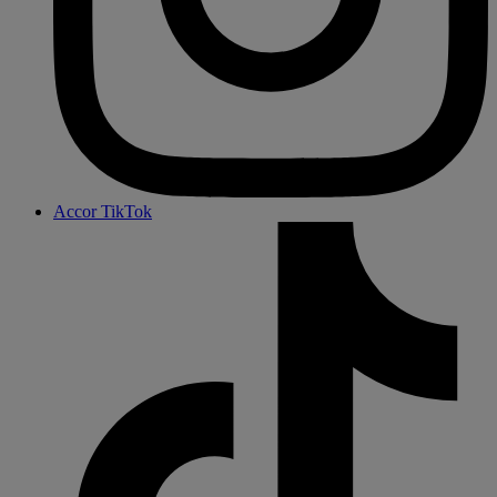
Accor TikTok