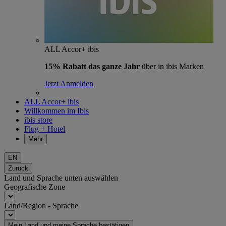
ALL Accor+ ibis
15% Rabatt das ganze Jahr
über in ibis Marken
Jetzt Anmelden
ALL Accor+ ibis
Willkommen im Ibis
ibis store
Flug + Hotel
Mehr
EN
Zurück
Land und Sprache unten auswählen
Geografische Zone
Land/Region - Sprache
Mein Land und meine Sprache bestätigen