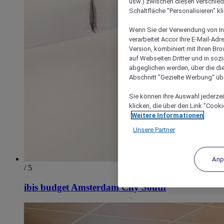
usw.) zwischen diesen verschie
Schaltfläche "Personalisieren“ kl
Wenn Sie der Verwendung von In
verarbeitet Accor Ihre E-Mail-Ad
Version, kombiniert mit Ihren B
auf Webseiten Dritter und in soz
abgeglichen werden, über die die
Abschnitt "Gezielte Werbung“ übe
Sie können Ihre Auswahl jederzei
klicken, die über den Link "Cooki
Weitere Informationen
Unsere Partner
Anp
/ 5
ibis budget Amsterdam City South