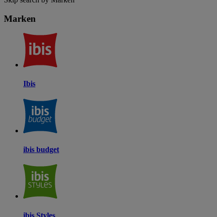
Marken
Ibis
ibis budget
ibis Styles