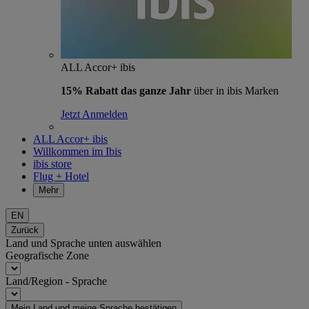
ALL Accor+ ibis
15% Rabatt das ganze Jahr
über in ibis Marken
Jetzt Anmelden
ALL Accor+ ibis
Willkommen im Ibis
ibis store
Flug + Hotel
Mehr
EN
Zurück
Land und Sprache unten auswählen
Geografische Zone
Land/Region - Sprache
Mein Land und meine Sprache bestätigen