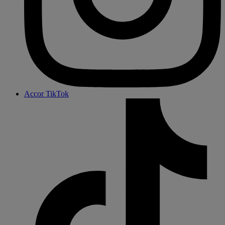
Accor TikTok