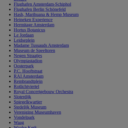
Flughafen Amsterdam-Schiphol
Flughafen Berlin Schönefeld
Hash, Marihuana & Hemp Museum
Heineken Experience
Hermitage Amsterdam
Hortus Botanicus
Le Jordaan
Leidseplein
Madame Tussauds Amsterdam
Museum de Speeltoren
Negen Straatjes
Olympiastadion
Oosterpark
P.C. Hooftstraat
RAI Amsterdam
Rembrandtplein
Rotlichtviertel
Royal Concertgebouw Orchestra
Sloterdijk
Spiegelkwartier
Stedelijk Museum
Vereniging Museumhaven
Vondelpark
Waag
Waalse Kerk