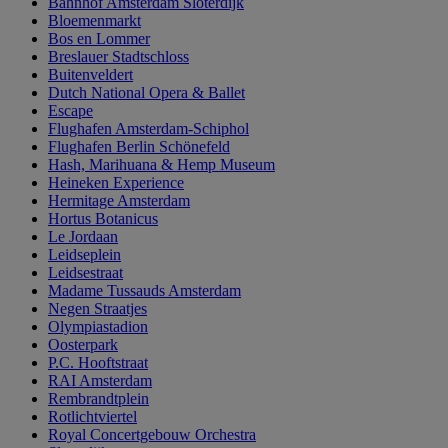
Bahnhof Amsterdam Sloterdijk
Bloemenmarkt
Bos en Lommer
Breslauer Stadtschloss
Buitenveldert
Dutch National Opera & Ballet
Escape
Flughafen Amsterdam-Schiphol
Flughafen Berlin Schönefeld
Hash, Marihuana & Hemp Museum
Heineken Experience
Hermitage Amsterdam
Hortus Botanicus
Le Jordaan
Leidseplein
Leidsestraat
Madame Tussauds Amsterdam
Negen Straatjes
Olympiastadion
Oosterpark
P.C. Hooftstraat
RAI Amsterdam
Rembrandtplein
Rotlichtviertel
Royal Concertgebouw Orchestra