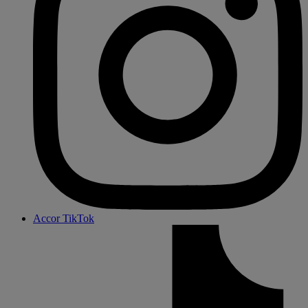
Accor TikTok