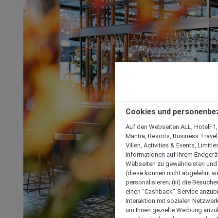
Cookies und personenbe
Auf den Webseiten ALL, HotelF1, I
Mantra, Resorts, Business Travel
Villen, Activities & Events, Limit
Informationen auf Ihrem Endgerät
Webseiten zu gewährleisten und I
(diese können nicht abgelehnt we
personalisieren; (iii) die Besuch
einen "Cashback“-Service anzubie
Interaktion mit sozialen Netzwerke
um Ihnen gezielte Werbung anzub