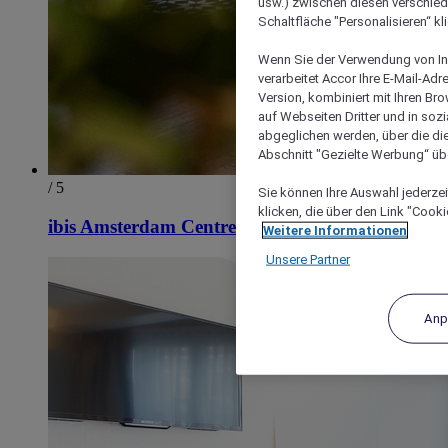
usw.) zwischen diesen verschie
Schaltfläche "Personalisieren“ kl
Wenn Sie der Verwendung von In
verarbeitet Accor Ihre E-Mail-Ad
Version, kombiniert mit Ihren B
auf Webseiten Dritter und in soz
abgeglichen werden, über die die
Abschnitt "Gezielte Werbung“ übe
/ 5
Sie können Ihre Auswahl jederzei
klicken, die über den Link "Cooki
ibis Amsterdam Centre
Weitere Informationen
Unsere Partner
Anp