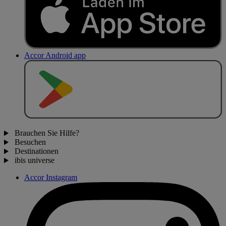
Accor Android app
J
E
T
Z
T
B
E
I
Brauchen Sie Hilfe?
Besuchen
Destinationen
ibis universe
Accor Instagram