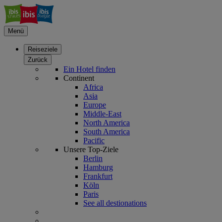
Menü
Reiseziele
Zurück
Ein Hotel finden
Continent
Africa
Asia
Europe
Middle-East
North America
South America
Pacific
Unsere Top-Ziele
Berlin
Hamburg
Frankfurt
Köln
Paris
See all destionations