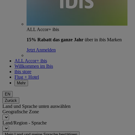
ALL Accor+ ibis
15% Rabatt das ganze Jahr
über in ibis Marken
Jetzt Anmelden
ALL Accor+ ibis
Willkommen im Ibis
ibis store
Flug + Hotel
Mehr
EN
Zurück
Land und Sprache unten auswählen
Geografische Zone
Land/Region - Sprache
Mein Land und meine Sprache bestätigen