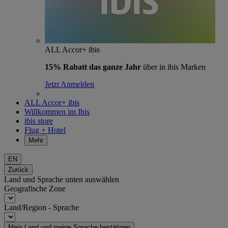
ALL Accor+ ibis
15% Rabatt das ganze Jahr
über in ibis Marken
Jetzt Anmelden
ALL Accor+ ibis
Willkommen im Ibis
ibis store
Flug + Hotel
Mehr
EN
Zurück
Land und Sprache unten auswählen
Geografische Zone
Land/Region - Sprache
Mein Land und meine Sprache bestätigen