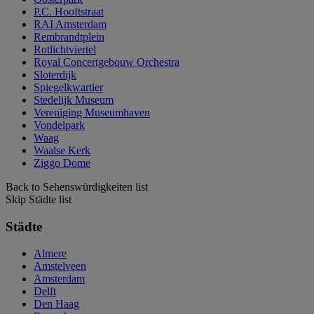
P.C. Hooftstraat
RAI Amsterdam
Rembrandtplein
Rotlichtviertel
Royal Concertgebouw Orchestra
Sloterdijk
Spiegelkwartier
Stedelijk Museum
Vereniging Museumhaven
Vondelpark
Waag
Waalse Kerk
Ziggo Dome
Back to Sehenswürdigkeiten list
Skip Städte list
Städte
Almere
Amstelveen
Amsterdam
Delft
Den Haag