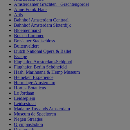
Amsterdamer Grachten - Grachtengordel
Anne-Frank-Haus
Artis
Bahnhof Amsterdam Centraal
Bahnhof Amsterdam Sloterdijk
Bloemenmarkt
Bos en Lommer
Breslauer Stadtschloss
Buitenveldert
Dutch National Opera & Ballet
Escape
Flughafen Amsterdam-Schiphol
Flughafen Berlin Schönefeld
Hash, Marihuana & Hemp Museum
Heineken Experience
Hermitage Amsterdam
Hortus Botanicus
Le Jordaan
Leidseplein
Leidsestraat
Madame Tussauds Amsterdam
Museum de Speeltoren
Negen Straatjes
Olympiastadion
Oosterpark