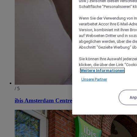
usw.) zwischen diesen verschie
Schaltfläche "Personalisieren“ kl
Wenn Sie der Verwendung von In
verarbeitet Accor Ihre E-Mail-Ad
Version, kombiniert mit Ihren B
auf Webseiten Dritter und in soz
abgeglichen werden, über die die
Abschnitt "Gezielte Werbung“ übe
Sie können Ihre Auswahl jederzei
klicken, die über den Link "Cooki
Weitere Informationen
Unsere Partner
/ 5
Anp
ibis Amsterdam Centre Stopera