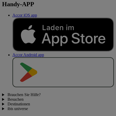
Handy-APP
Accor iOS app
Accor Android app
J
E
T
Z
T
B
E
I
Brauchen Sie Hilfe?
Besuchen
Destinationen
ibis universe