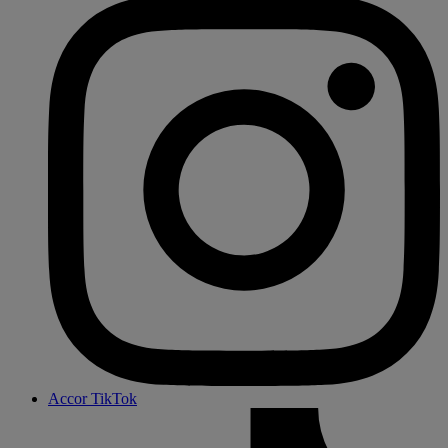
Accor TikTok