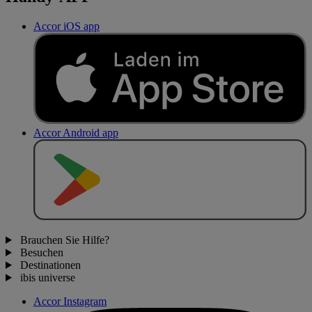
Accor iOS app
Accor Android app
J
E
T
Z
T
B
E
I
Brauchen Sie Hilfe?
Besuchen
Destinationen
ibis universe
Accor Instagram