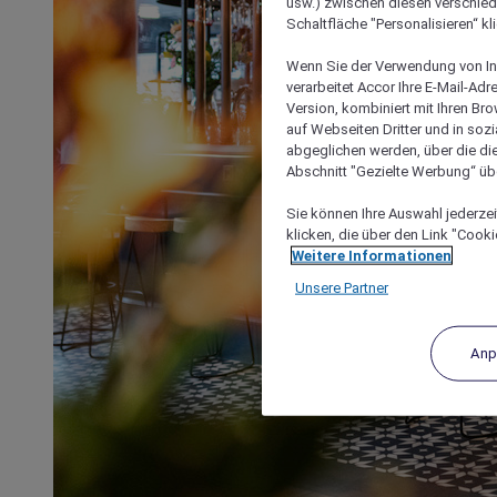
usw.) zwischen diesen verschie
Schaltfläche "Personalisieren“ kl
Wenn Sie der Verwendung von In
verarbeitet Accor Ihre E-Mail-Ad
Version, kombiniert mit Ihren B
auf Webseiten Dritter und in soz
abgeglichen werden, über die die
Abschnitt "Gezielte Werbung“ übe
Sie können Ihre Auswahl jederzei
klicken, die über den Link "Cooki
Weitere Informationen
Unsere Partner
Anp