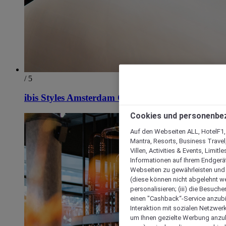
/ 5
ibis Styles Amsterdam Central Station
Cookies und personenbe
Auf den Webseiten ALL, HotelF1, I
Mantra, Resorts, Business Travel
Villen, Activities & Events, Limit
Informationen auf Ihrem Endgerät
Webseiten zu gewährleisten und I
(diese können nicht abgelehnt we
personalisieren; (iii) die Besuch
einen "Cashback“-Service anzubie
Interaktion mit sozialen Netzwerke
um Ihnen gezielte Werbung anzub