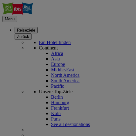
Menü
Reiseziele
Zurück
Ein Hotel finden
Continent
Africa
Asia
Europe
Middle-East
North America
South America
Pacific
Unsere Top-Ziele
Berlin
Hamburg
Frankfurt
Köln
Paris
See all destionations