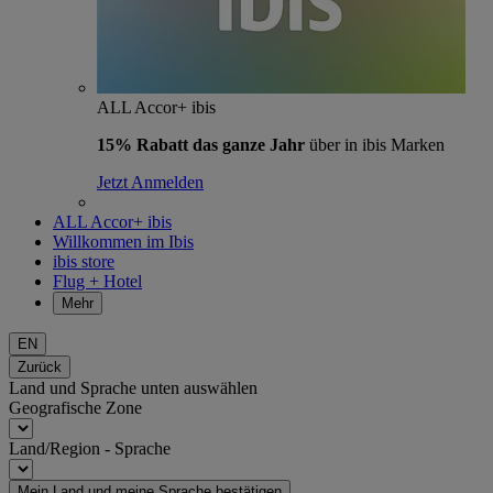
ALL Accor+ ibis
15% Rabatt das ganze Jahr
über in ibis Marken
Jetzt Anmelden
ALL Accor+ ibis
Willkommen im Ibis
ibis store
Flug + Hotel
Mehr
EN
Zurück
Land und Sprache unten auswählen
Geografische Zone
Land/Region - Sprache
Mein Land und meine Sprache bestätigen