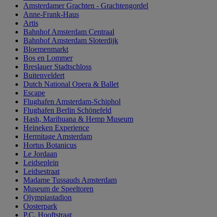
Amsterdamer Grachten - Grachtengordel
Anne-Frank-Haus
Artis
Bahnhof Amsterdam Centraal
Bahnhof Amsterdam Sloterdijk
Bloemenmarkt
Bos en Lommer
Breslauer Stadtschloss
Buitenveldert
Dutch National Opera & Ballet
Escape
Flughafen Amsterdam-Schiphol
Flughafen Berlin Schönefeld
Hash, Marihuana & Hemp Museum
Heineken Experience
Hermitage Amsterdam
Hortus Botanicus
Le Jordaan
Leidseplein
Leidsestraat
Madame Tussauds Amsterdam
Museum de Speeltoren
Olympiastadion
Oosterpark
P.C. Hooftstraat