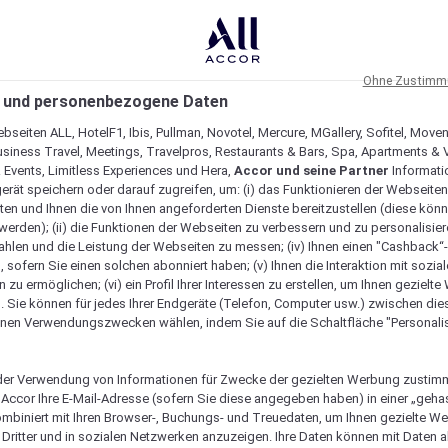
Ohne Zustimmu
 und personenbezogene Daten
bseiten ALL, HotelF1, Ibis, Pullman, Novotel, Mercure, MGallery, Sofitel, Move
usiness Travel, Meetings, Travelpros, Restaurants & Bars, Spa, Apartments & Vi
& Events, Limitless Experiences und Hera,
Accor und seine Partner
Informati
erät speichern oder darauf zugreifen, um: (i) das Funktionieren der Webseiten
ten und Ihnen die von Ihnen angeforderten Dienste bereitzustellen (diese könn
erden); (ii) die Funktionen der Webseiten zu verbessern und zu personalisieren
hlen und die Leistung der Webseiten zu messen; (iv) Ihnen einen "Cashback“
 sofern Sie einen solchen abonniert haben; (v) Ihnen die Interaktion mit sozia
zu ermöglichen; (vi) ein Profil Ihrer Interessen zu erstellen, um Ihnen gezielt
. Sie können für jedes Ihrer Endgeräte (Telefon, Computer usw.) zwischen die
nen Verwendungszwecken wählen, indem Sie auf die Schaltfläche "Personalis
er Verwendung von Informationen für Zwecke der gezielten Werbung zustim
t Accor Ihre E-Mail-Adresse (sofern Sie diese angegeben haben) in einer „geha
ombiniert mit Ihren Browser-, Buchungs- und Treuedaten, um Ihnen gezielte W
Dritter und in sozialen Netzwerken anzuzeigen. Ihre Daten können mit Daten 