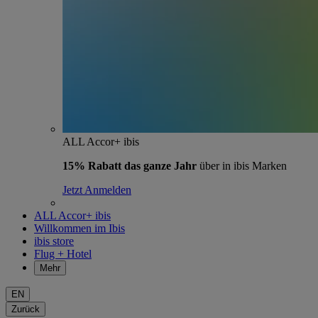
ALL Accor+ ibis
15% Rabatt das ganze Jahr
über in ibis Marken
Jetzt Anmelden
ALL Accor+ ibis
Willkommen im Ibis
ibis store
Flug + Hotel
Mehr
EN
Zurück