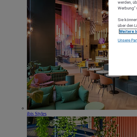
werden, üb
Werbung“ ü
Sie können 
über den L
Weitere 
Unsere Par
ibis Styles