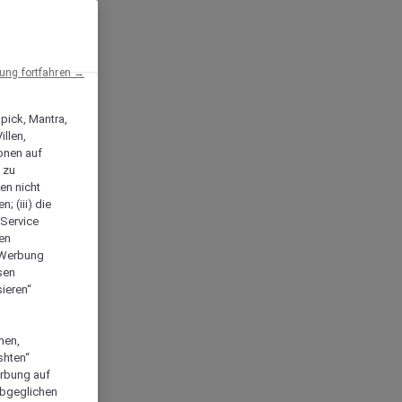
ng fortfahren →
npick, Mantra,
llen,
onen auf
 zu
en nicht
; (iii) die
-Service
len
e Werbung
sen
ieren“
men,
shten“
erbung auf
abgeglichen