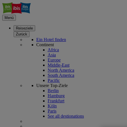
Menü
Reiseziele
Zurück
Ein Hotel finden
Continent
Africa
Asia
Europe
Middle-East
North America
South America
Pacific
Unsere Top-Ziele
Berlin
Hamburg
Frankfurt
Köln
Paris
See all destionations