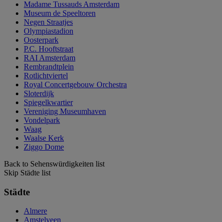
Madame Tussauds Amsterdam
Museum de Speeltoren
Negen Straatjes
Olympiastadion
Oosterpark
P.C. Hooftstraat
RAI Amsterdam
Rembrandtplein
Rotlichtviertel
Royal Concertgebouw Orchestra
Sloterdijk
Spiegelkwartier
Vereniging Museumhaven
Vondelpark
Waag
Waalse Kerk
Ziggo Dome
Back to Sehenswürdigkeiten list
Skip Städte list
Städte
Almere
Amstelveen