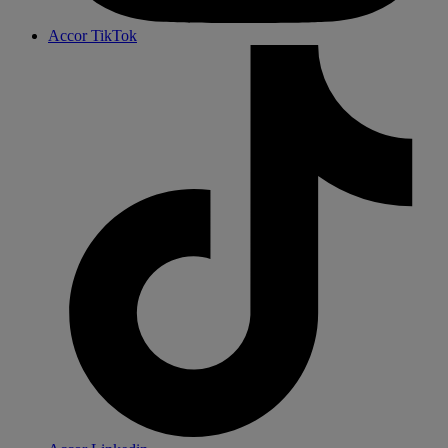
Accor TikTok