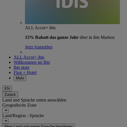
ALL Accor+ ibis
15% Rabatt das ganze Jahr
über in ibis Marken
Jetzt Anmelden
ALL Accor+ ibis
Willkommen im Ibis
ibis store
Flug + Hotel
Mehr
EN
Zurück
Land und Sprache unten auswählen
Geografische Zone
Land/Region - Sprache
Mein Land und meine Sprache bestätigen