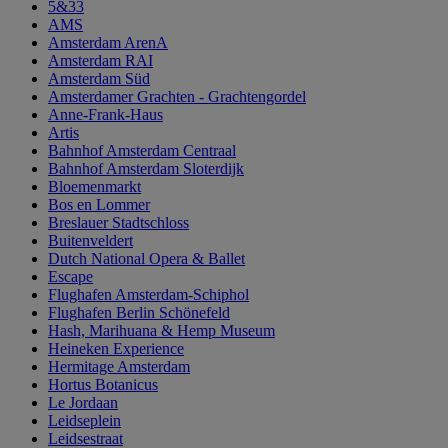
5&33
AMS
Amsterdam ArenA
Amsterdam RAI
Amsterdam Süd
Amsterdamer Grachten - Grachtengordel
Anne-Frank-Haus
Artis
Bahnhof Amsterdam Centraal
Bahnhof Amsterdam Sloterdijk
Bloemenmarkt
Bos en Lommer
Breslauer Stadtschloss
Buitenveldert
Dutch National Opera & Ballet
Escape
Flughafen Amsterdam-Schiphol
Flughafen Berlin Schönefeld
Hash, Marihuana & Hemp Museum
Heineken Experience
Hermitage Amsterdam
Hortus Botanicus
Le Jordaan
Leidseplein
Leidsestraat