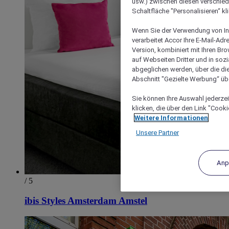
usw.) zwischen diesen verschie
Schaltfläche "Personalisieren“ kl
Wenn Sie der Verwendung von In
verarbeitet Accor Ihre E-Mail-Ad
Version, kombiniert mit Ihren B
auf Webseiten Dritter und in soz
abgeglichen werden, über die die
Abschnitt "Gezielte Werbung“ übe
Sie können Ihre Auswahl jederzei
klicken, die über den Link "Cooki
Weitere Informationen
Unsere Partner
Anp
/ 5
ibis Styles Amsterdam Amstel