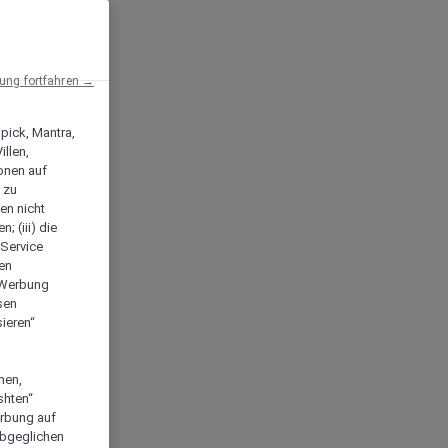
ng fortfahren →
npick, Mantra,
llen,
onen auf
 zu
en nicht
; (iii) die
-Service
len
e Werbung
sen
ieren“
men,
shten“
erbung auf
abgeglichen