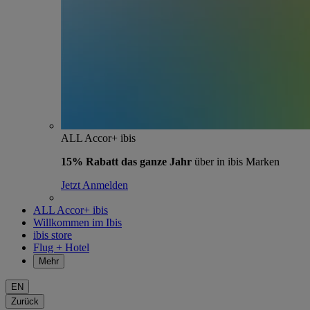
ALL Accor+ ibis
15% Rabatt das ganze Jahr
über in ibis Marken
Jetzt Anmelden
ALL Accor+ ibis
Willkommen im Ibis
ibis store
Flug + Hotel
Mehr
EN
Zurück