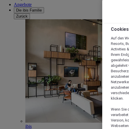
Angebote
Die ibis Familie
Zurück
Cookies
Auf den We
Resorts, B
Activities 
Ihrem Endg
gewährleis
abgelehnt w
Besucherza
anzubieten,
Netzwerken 
anzubieten
verschiede
klicken.
Wenn Sie d
verarbeite
Version, k
Webseiten 
ibis