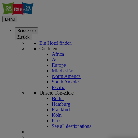
Menü
Reiseziele
Zurück
Ein Hotel finden
Continent
Africa
Asia
Europe
Middle-East
North America
South America
Pacific
Unsere Top-Ziele
Berlin
Hamburg
Frankfurt
Köln
Paris
See all destionations