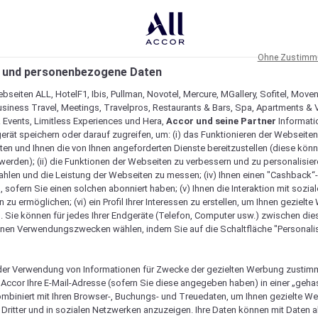
Ohne Zustimmu
 und personenbezogene Daten
bseiten ALL, HotelF1, Ibis, Pullman, Novotel, Mercure, MGallery, Sofitel, Move
usiness Travel, Meetings, Travelpros, Restaurants & Bars, Spa, Apartments & Vi
& Events, Limitless Experiences und Hera,
Accor und seine Partner
Informati
erät speichern oder darauf zugreifen, um: (i) das Funktionieren der Webseiten
ten und Ihnen die von Ihnen angeforderten Dienste bereitzustellen (diese könn
erden); (ii) die Funktionen der Webseiten zu verbessern und zu personalisieren
hlen und die Leistung der Webseiten zu messen; (iv) Ihnen einen "Cashback“
 sofern Sie einen solchen abonniert haben; (v) Ihnen die Interaktion mit sozia
zu ermöglichen; (vi) ein Profil Ihrer Interessen zu erstellen, um Ihnen gezielt
. Sie können für jedes Ihrer Endgeräte (Telefon, Computer usw.) zwischen die
nen Verwendungszwecken wählen, indem Sie auf die Schaltfläche "Personalis
er Verwendung von Informationen für Zwecke der gezielten Werbung zustim
t Accor Ihre E-Mail-Adresse (sofern Sie diese angegeben haben) in einer „geha
ombiniert mit Ihren Browser-, Buchungs- und Treuedaten, um Ihnen gezielte W
Dritter und in sozialen Netzwerken anzuzeigen. Ihre Daten können mit Daten 