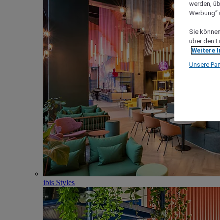
werden, üb
Werbung“ ü
Sie können 
über den L
Weitere 
Unsere Par
ibis Styles