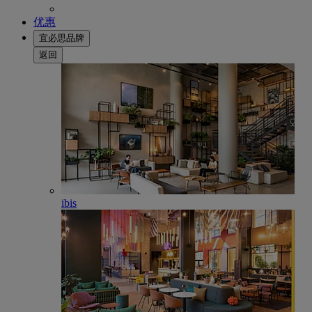
优惠
宜必思品牌
返回
ibis