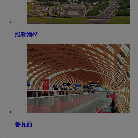
维勒潘特
鲁瓦西