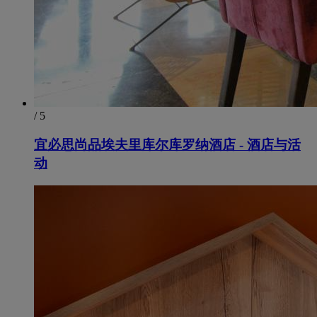
/ 5
宜必思尚品埃夫里库尔库罗纳酒店 - 酒店与活
动