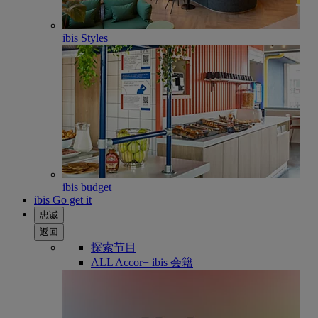
ibis Styles
ibis budget
ibis Go get it
忠诚
返回
探索节目
ALL Accor+ ibis 会籍