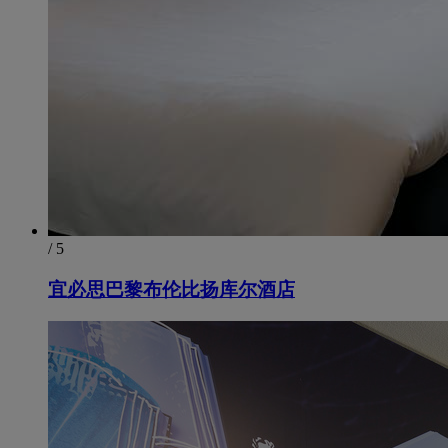
/ 5
宜必思巴黎布伦比扬库尔酒店