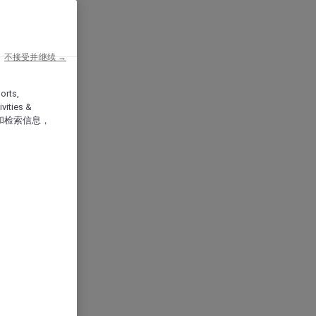
不接受并继续 →
orts,
vities &
和检索信息，