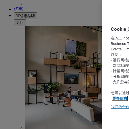
优惠
宜必思品牌
返回
Cooki
在 ALL, hote
Business T
Events, L
以便：
- 运行网
- 对网站
- 计量网
- 分析您
- 允许您
您可以通过
更多信息
我们的合