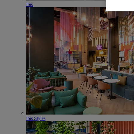
ibis
ibis Styles