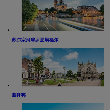
苏尔宗河畔罗屈埃福尔
蒙托邦