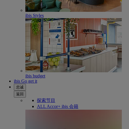
ibis Styles
ibis budget
ibis Go get it
忠诚
返回
探索节目
ALL Accor+ ibis 会籍