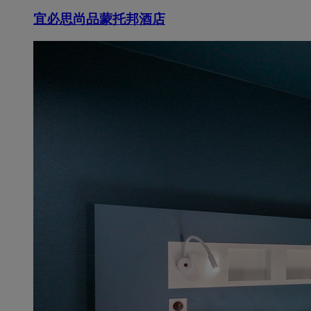
宜必思尚品蒙托邦酒店