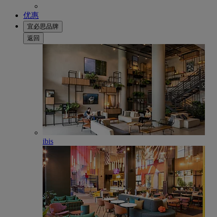
优惠
宜必思品牌
返回
ibis