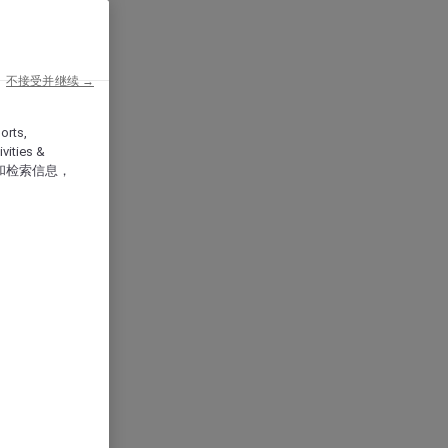
不接受并继续 →
orts,
vities &
和检索信息，