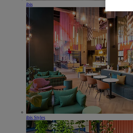
ibis
ibis Styles