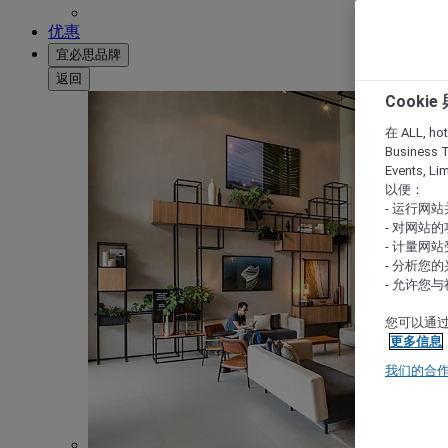
优惠
宜必思品牌
返回
Cooki
在 ALL, hote
Business T
Events, L
以便：
- 运行网
- 对网站
- 计量网
- 分析您
- 允许您
您可以通过
更多信息
我们的合