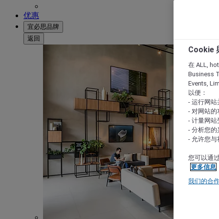
优惠
宜必思品牌
返回
Cooki
在 ALL, hote
Business T
Events, L
以便：
- 运行网
- 对网站
- 计量网
- 分析您
- 允许您
您可以通过
更多信息
我们的合