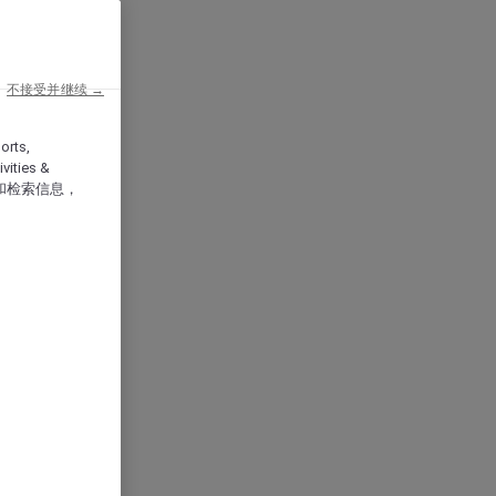
不接受并继续 →
orts,
vities &
和检索信息，