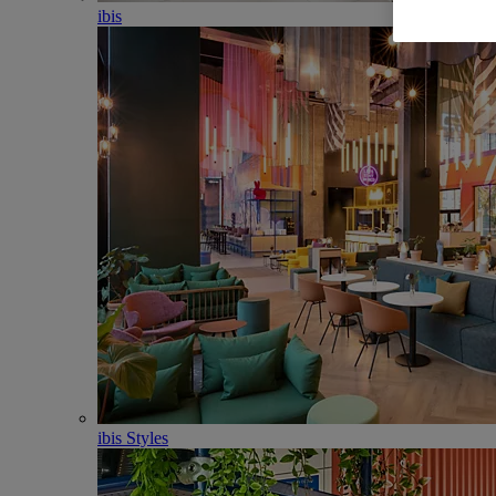
ibis
ibis Styles