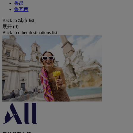
鲁昂
鲁瓦西
Back to 城市 list
展开 (9)
Back to other destinations list