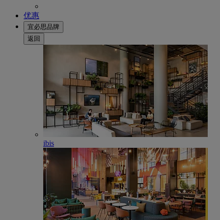
优惠
宜必思品牌
返回
ibis