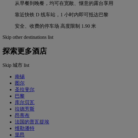
从早餐到晚餐，均可在宽敞、惬意的露台享用
靠近快铁 D 线车站，1 小时内即可抵达巴黎
安全、收费的停车场 高度限制 1.90 米
Skip other destinations list
探索更多酒店
Skip 城市 list
南锡
图尔
圣拉斐尔
巴黎
库尔贝瓦
拉德芳斯
昂蒂布
法国的普瓦提埃
维勒潘特
里昂