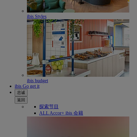
ibis Styles
ibis budget
ibis Go get it
忠诚
返回
探索节目
ALL Accor+ ibis 会籍