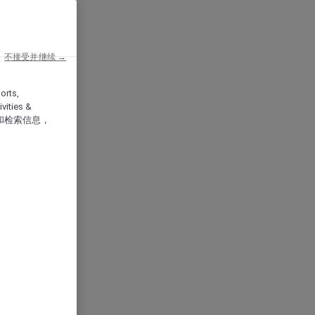
不接受并继续 →
orts,
vities &
和检索信息，