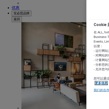
优惠
宜必思品牌
返回
Cooki
在 ALL, hote
Business T
Events, L
以便：
- 运行网
- 对网站
- 计量网
- 分析您
- 允许您
您可以通过
更多信息
我们的合