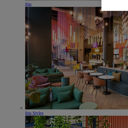
ibis
ibis Styles