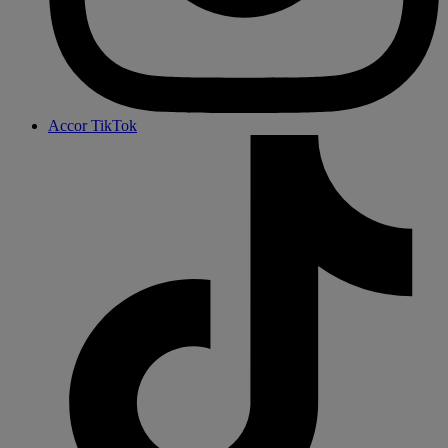
Accor TikTok