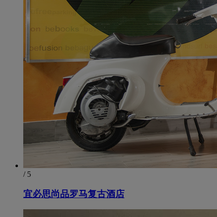
/ 5
宜必思尚品罗马复古酒店