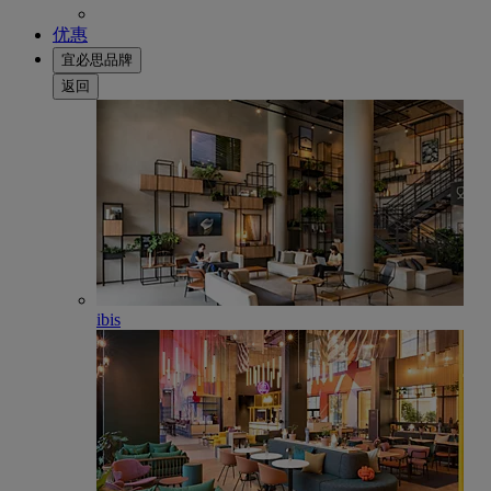
优惠
宜必思品牌
返回
ibis