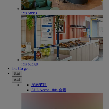
ibis Styles
ibis budget
ibis Go get it
忠诚
返回
探索节目
ALL Accor+ ibis 会籍