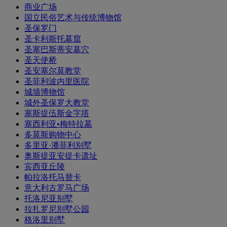
商业广场
国立民俗艺术与传统博物馆
圣保罗门
圣卡利斯托墓窟
圣塞巴斯蒂安墓穴
圣天使桥
圣安塞尔莫教堂
圣菲利波内里医院
城墙博物馆
城外圣保罗大教堂
塞斯提伍斯金字塔
塞西利亚•梅特拉墓
多莫斯购物中心
多里亚·潘菲利别墅
奥斯提亚安提卡遗址
宾西亚丘陵
帕拉洛托马替卡
意大利古罗马广场
托洛尼亚别墅
拉扎罗尼别墅公园
格洛里别墅