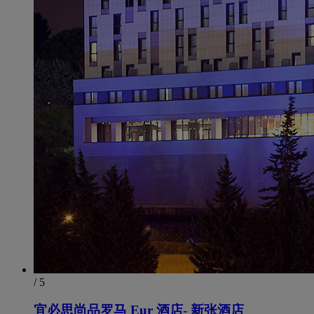
/ 5
宜必思尚品罗马 Eur 酒店- 新张酒店