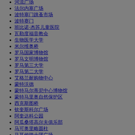
河流广场
法尔内塞广场
波特塞门跳蚤市场
波特赛门
班比诺·杰苏儿童医院
瓦勒度福音教会
生物医学大学
米尔维奥桥
罗马国家博物馆
罗马文明博物馆
罗马第三大学
罗马第二大学
艾格兰耐购物中心
蒙特沃德
蒙特马尔蒂尼中心博物馆
蒙特马里奥自然保护区
西克斯图桥
钦奎斯科尔广场
阿奎达科公园
阿瓜桑塔高尔夫俱乐部
马可奥里略圆柱
马耳他骑士团广场