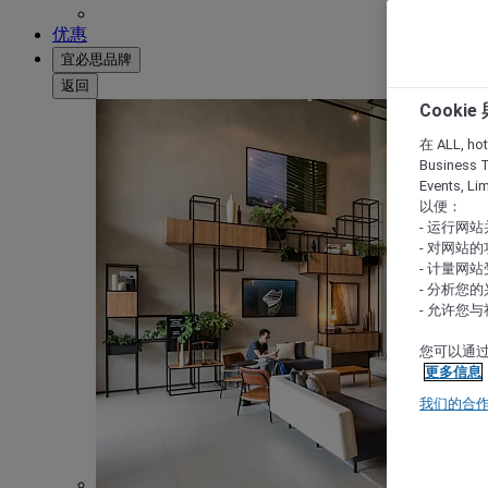
优惠
宜必思品牌
返回
Cooki
在 ALL, hote
Business T
Events, L
以便：
- 运行网
- 对网站
- 计量网
- 分析您
- 允许您
您可以通过
更多信息
我们的合