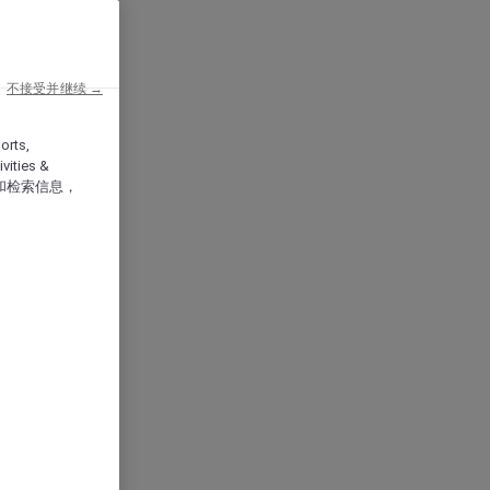
不接受并继续 →
orts,
vities &
和检索信息，