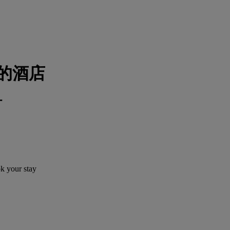
的酒店
订
ok your stay