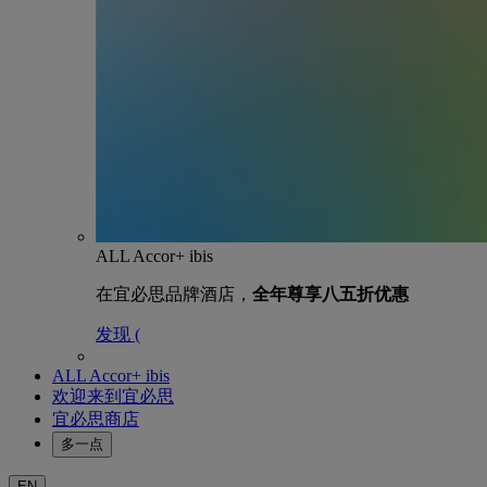
ALL Accor+ ibis
在宜必思品牌酒店，
全年尊享八五折优惠
发现 (
ALL Accor+ ibis
欢迎来到宜必思
宜必思商店
多一点
EN