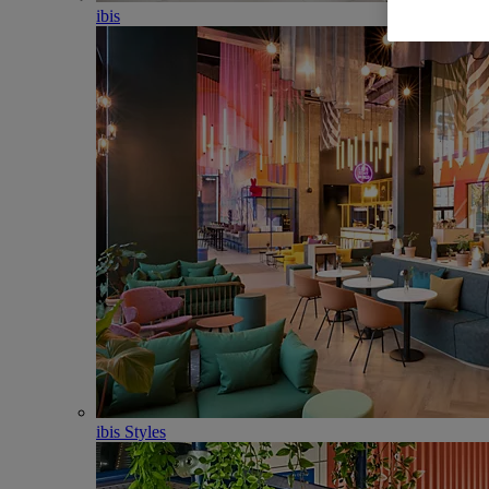
ibis
ibis Styles