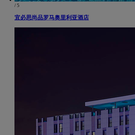
/ 5
宜必思尚品罗马奥里利亚酒店