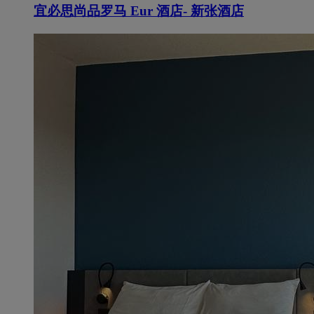
宜必思尚品罗马 Eur 酒店- 新张酒店