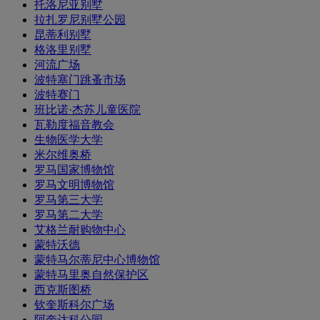
托洛尼亚别墅
拉扎罗尼别墅公园
昆蒂利别墅
格洛里别墅
河流广场
波特塞门跳蚤市场
波特赛门
班比诺·杰苏儿童医院
瓦勒度福音教会
生物医学大学
米尔维奥桥
罗马国家博物馆
罗马文明博物馆
罗马第三大学
罗马第二大学
艾格兰耐购物中心
蒙特沃德
蒙特马尔蒂尼中心博物馆
蒙特马里奥自然保护区
西克斯图桥
钦奎斯科尔广场
阿奎达科公园