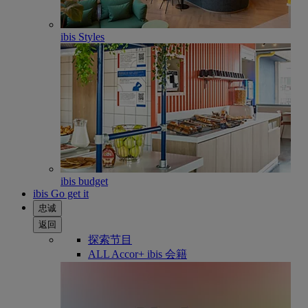
ibis Styles
ibis budget
ibis Go get it
忠诚
返回
探索节目
ALL Accor+ ibis 会籍