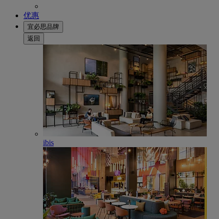
优惠
宜必思品牌
返回
ibis