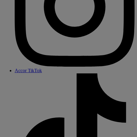
Accor TikTok