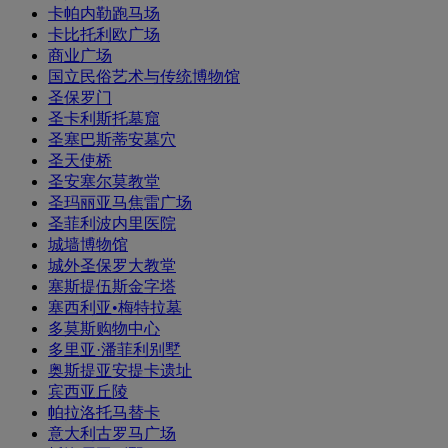
卡帕内勒跑马场
卡比托利欧广场
商业广场
国立民俗艺术与传统博物馆
圣保罗门
圣卡利斯托墓窟
圣塞巴斯蒂安墓穴
圣天使桥
圣安塞尔莫教堂
圣玛丽亚马焦雷广场
圣菲利波内里医院
城墙博物馆
城外圣保罗大教堂
塞斯提伍斯金字塔
塞西利亚•梅特拉墓
多莫斯购物中心
多里亚·潘菲利别墅
奥斯提亚安提卡遗址
宾西亚丘陵
帕拉洛托马替卡
意大利古罗马广场