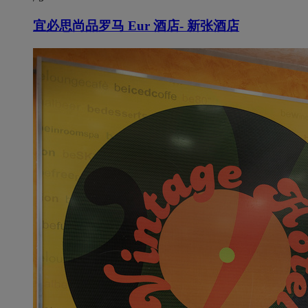
宜必思尚品罗马 Eur 酒店- 新张酒店