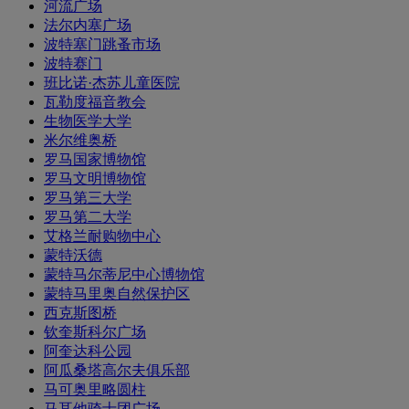
河流广场
法尔内塞广场
波特塞门跳蚤市场
波特赛门
班比诺·杰苏儿童医院
瓦勒度福音教会
生物医学大学
米尔维奥桥
罗马国家博物馆
罗马文明博物馆
罗马第三大学
罗马第二大学
艾格兰耐购物中心
蒙特沃德
蒙特马尔蒂尼中心博物馆
蒙特马里奥自然保护区
西克斯图桥
钦奎斯科尔广场
阿奎达科公园
阿瓜桑塔高尔夫俱乐部
马可奥里略圆柱
马耳他骑士团广场