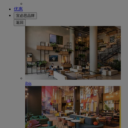
优惠
宜必思品牌
返回
ibis