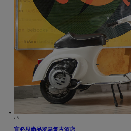
/ 5
宜必思尚品罗马复古酒店