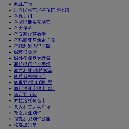
商业广场
国立民俗艺术与传统博物馆
圣保罗门
圣塞巴斯蒂安墓穴
圣天使桥
圣安塞尔莫教堂
圣玛丽亚马焦雷广场
圣菲利波内里医院
城墙博物馆
城外圣保罗大教堂
塞斯提伍斯金字塔
塞西利亚•梅特拉墓
多莫斯购物中心
多里亚·潘菲利别墅
奥斯提亚安提卡遗址
宾西亚丘陵
帕拉洛托马替卡
意大利古罗马广场
托洛尼亚别墅
拉扎罗尼别墅公园
格洛里别墅