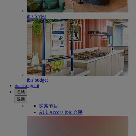
ibis Styles
ibis budget
ibis Go get it
忠诚
返回
探索节目
ALL Accor+ ibis 会籍