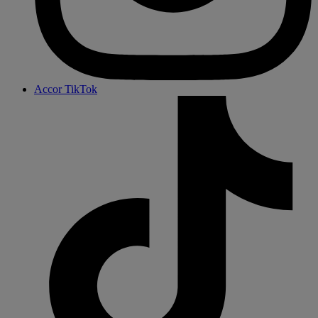
Accor TikTok