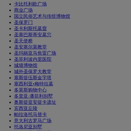
卡比托利欧广场
商业广场
国立民俗艺术与传统博物馆
圣保罗门
圣卡利斯托墓窟
圣塞巴斯蒂安墓穴
圣天使桥
圣安塞尔莫教堂
圣玛丽亚马焦雷广场
圣菲利波内里医院
城墙博物馆
城外圣保罗大教堂
塞斯提伍斯金字塔
塞西利亚•梅特拉墓
多莫斯购物中心
多里亚·潘菲利别墅
奥斯提亚安提卡遗址
宾西亚丘陵
帕拉洛托马替卡
意大利古罗马广场
托洛尼亚别墅