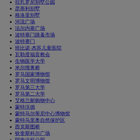
拉扎罗尼别墅公园
昆蒂利别墅
格洛里别墅
河流广场
法尔内塞广场
波特塞门跳蚤市场
波特赛门
班比诺·杰苏儿童医院
瓦勒度福音教会
生物医学大学
米尔维奥桥
罗马国家博物馆
罗马文明博物馆
罗马第三大学
罗马第二大学
艾格兰耐购物中心
蒙特沃德
蒙特马尔蒂尼中心博物馆
蒙特马里奥自然保护区
西克斯图桥
钦奎斯科尔广场
阿奎达科公园