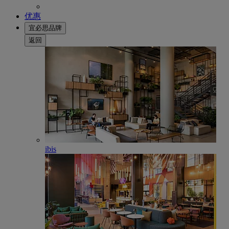
优惠
宜必思品牌
返回
ibis