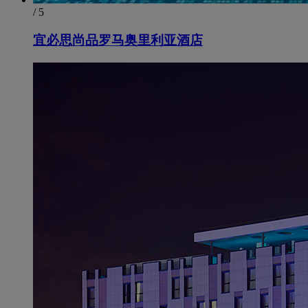
/ 5
宜必思尚品罗马奥里利亚酒店