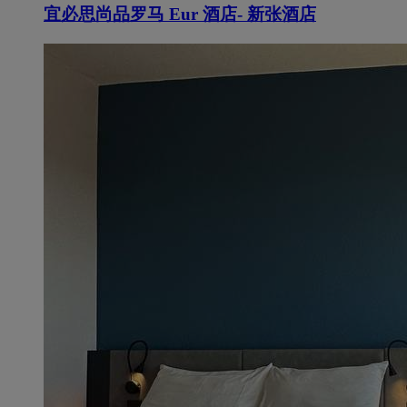
宜必思尚品罗马 Eur 酒店- 新张酒店