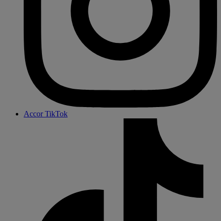
Accor TikTok