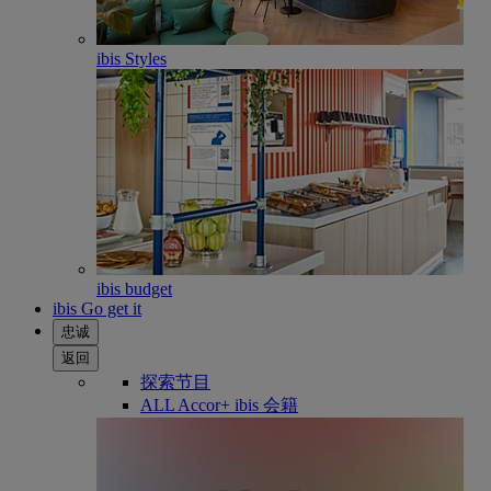
ibis Styles
ibis budget
ibis Go get it
忠诚
返回
探索节目
ALL Accor+ ibis 会籍